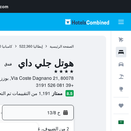
.com
رحلات طيران
الصفحة الرئيسية
إيطاليا
522,360
كامبانيا
0
فنادق
هوتل جلي داي
سيارات
فندق
4 نجوم
حزم العروض
Via Coste Dagnano 21, 80078, بوززولي, مقاطعة نابولي, إيطاليا
+39 081 526 3191
استكشاف
ممتاز
1,191 من التقييمات تم التحقق منها
8.5
رحلات
خ 13/8
-
العَرَبِيَّة
2 من الضيوف، غرفة واحدة