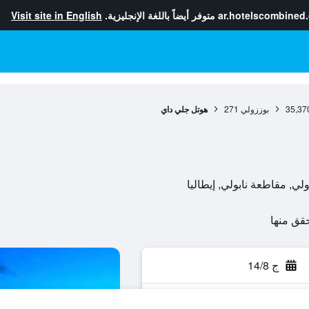
ar.hotelscombined
متوفر أيضاً باللغة الإنجليزية.
Visit site in English
35,37
بوززولي
271
هوتل جلي داي
ج 14/8