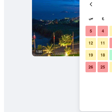
ج
س
5
4
12
11
1/30
المظهر الخارجي
19
18
26
25