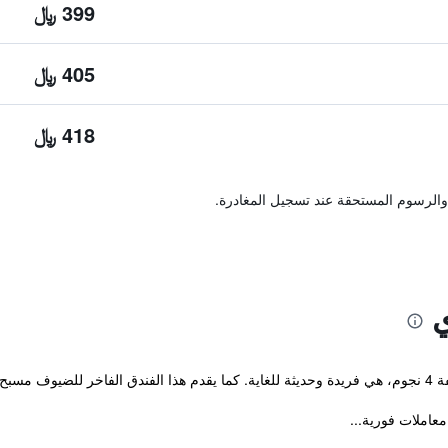
399 ﷼
405 ﷼
418 ﷼
والرسوم المستحقة عند تسجيل المغادرة.
ي
وجاكوزي.