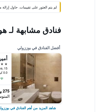
لم يتم العثور على تقييمات. حاول إزال
فنادق مشابهة لـ ه
أفضل الفنادق في بوززولي
أمير
4 نجوم
ia Antiniana, 15
0.0 كيلومتر عن وسط المدينة
275 ﷼
المتوس
شاهد المزيد من أهم الفنادق في بوززول