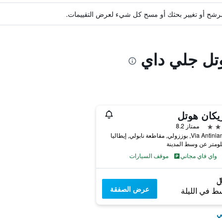
ة مرشح أو تغيير بحثك أو مسح كل شيء لعرض التقييمات.
وتل جلي داي
يكان هوتل
ممتاز 8.2
V, بوززولي, مقاطعة نابولي, إيطاليا
واي فاي مجاني
موقف السيارات
عرض الصفقة
ط في الليلة
ي