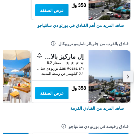
358 ﷼
عرض الصفقة
شاهد المزيد من أهم الفنادق في بورتو دي سانتياجو
فنادق بالقرب من جلوبالز تامايمو تروبيكال
إل ماركيز بالاس باي إنتركورب هوتل جروب
4 نجوم
ممتاز 8.2
Las Rosas, s/n, بورتو دي سانتياجو, تنريف, أسبانيا
0.4 كيلومتر عن وسط المدينة
358 ﷼
عرض الصفقة
شاهد المزيد من الفنادق القريبة
فنادق رخيصة في بورتو دي سانتياجو