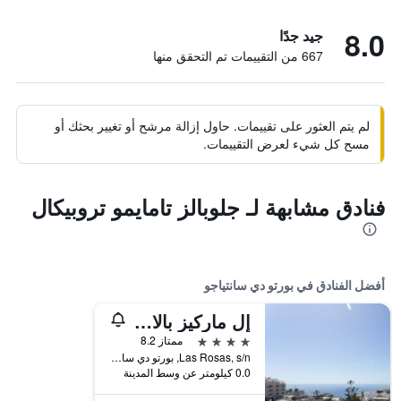
8.0
جيد جدًا
667 من التقييمات تم التحقق منها
لم يتم العثور على تقييمات. حاول إزالة مرشح أو تغيير بحثك أو
مسح كل شيء لعرض التقييمات.
فنادق مشابهة لـ جلوبالز تامايمو تروبيكال
أفضل الفنادق في بورتو دي سانتياجو
إل ماركيز بالاس باي إنتركورب هوتل جروب
4 نجوم
ممتاز 8.2
Las Rosas, s/n, بورتو دي سانتياجو, تنريف, أسبانيا
0.0 كيلومتر عن وسط المدينة