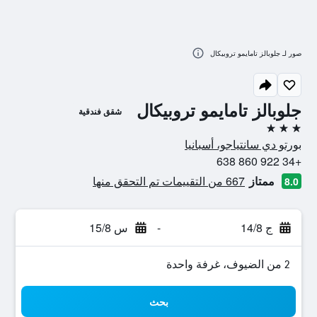
صور لـ جلوبالز تامايمو تروبيكال
جلوبالز تامايمو تروبيكال
شقق فندقية
3 نجوم
بورتو دي سانتياجو، أسبانيا
+34 922 860 638
ممتاز
667 من التقييمات تم التحقق منها
8.0
ج 14/8
-
س 15/8
2 من الضيوف، غرفة واحدة
بحث