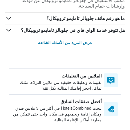
مكتب الاستقبال في جلوبالز تامايمو تروبيكال عن قواعد
وإرشادات حمام السباحة.
ما هو رقم هاتف جلوبالز تامايمو تروبيكال؟
هل تتوفر خدمة الواي فاي في جلوبالز تامايمو تروبيكال؟
عرض المزيد من الأسئلة الشائعة
الملايين من التعليقات
تقييمات وتعليقات حقيقية من ملايين النزلاء، مثلك
تمامًا. احجز إقامتك المثالية بكل ثقة!
أفضل صفقات الفنادق
يبحث HotelsCombined في أكثر من 3 ملايين فندق
ومكان إقامة ويجمعهم في مكان واحد حتى تتمكن من
مقارنة أماكن الإقامة المثالية.