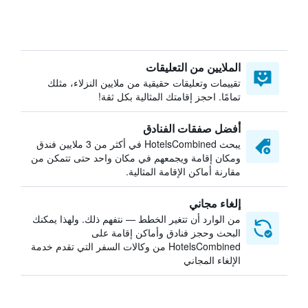
الملايين من التعليقات
تقييمات وتعليقات حقيقية من ملايين النزلاء، مثلك
تمامًا. احجز إقامتك المثالية بكل ثقة!
أفضل صفقات الفنادق
يبحث HotelsCombined في أكثر من 3 ملايين فندق
ومكان إقامة ويجمعهم في مكان واحد حتى تتمكن من
مقارنة أماكن الإقامة المثالية.
إلغاء مجاني
من الوارد أن تتغير الخطط — نتفهم ذلك. ولهذا يمكنك
البحث وحجز فنادق وأماكن إقامة على
HotelsCombined من وكالات السفر التي تقدم خدمة
الإلغاء المجاني