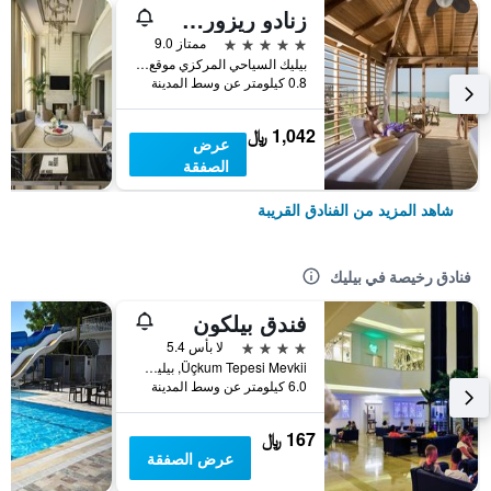
زنادو ريزورت هوتل - هي كلاس
5 نجوم
ممتاز 9.0
بيليك السياحي المركزي موقع أجوسو Bk 49, بيليك, تركيا
0.8 كيلومتر عن وسط المدينة
1,042 ﷼
عرض
الصفقة
شاهد المزيد من الفنادق القريبة
فنادق رخيصة في بيليك
فندق بيلكون
4 نجوم
لا بأس 5.4
Üçkum Tepesi Mevkii, بيليك, تركيا
6.0 كيلومتر عن وسط المدينة
167 ﷼
عرض الصفقة