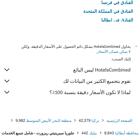
الفنادق في فرنسا
الفنادق في المملكة المتحدة
الفنادق في إيطاليا
الفنادق في تايلاند
*
يحاول HotelsCombined بشكل دائم الحصول على الأسعار الدقيقة، ولكن
لا يمكن ضمان الأسعار
.
إليك السبب:
HotelsCombined ليس البائع
نقوم بتجميع الكثير من البيانات لك
لماذا لا تكون الأسعار دقيقة بنسبة 100٪؟
الصفحة الرئيسية
تركيا
42,379
منطقة البحر الأبيض المتوسط
9,982
محافظة أنطاليا
8,843
بيليك
442
جلوريا سيرينيتي ريزورت - شامل جميع الخدمات