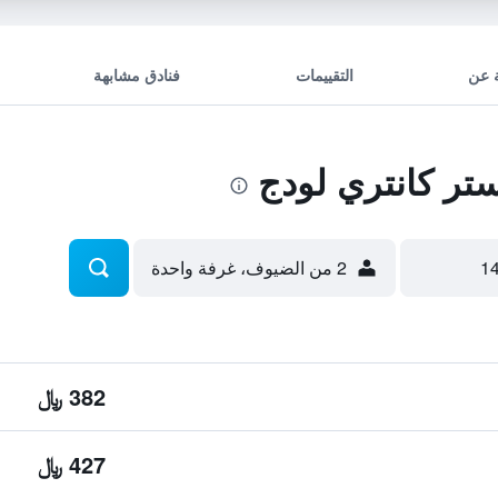
 عن
التقييمات
فنادق مشابهة
ر كانتري لودج
2 من الضيوف، غرفة واحدة
382 ﷼
427 ﷼