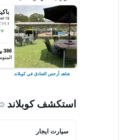
باكي
19 Church Street, كوبلاند, NSW, أستراليا
11.1 كيلومتر عن وسط المدينة
386 ﷼
المتوس
شاهد أرخص الفنادق في كوبلاند
استكشف كوبلاند
سيارت ايجار