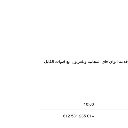
فية، ويحتوي على غرف مكيفة مع خدمة الواي فاي المجانية وتلفزيون مع قنوات الكابل
10:00
+61 265 581 812