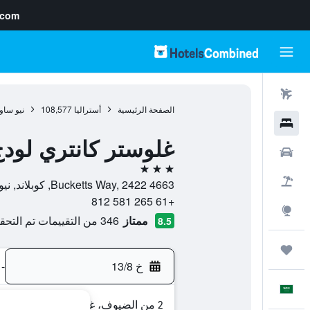
.com
رحلات طيران
الصفحة الرئيسية
أستراليا
108,577
نيو ساو
فنادق
غلوستر كانتري لود
سيارات
3 نجوم
حزم العروض
4663 Bucketts Way, 2422, كوبلاند, نيو ساوث ويلز, أستراليا
+61 265 581 812
استكشاف
ممتاز
346 من التقييمات تم التحقق منها
8.5
رحلات
خ 13/8
-
العَرَبِيَّة
2 من الضيوف، غرفة واحدة