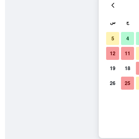
ج
س
5
4
12
11
19
18
26
25