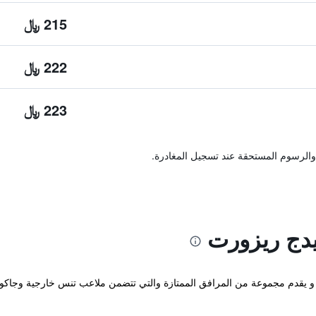
215 ﷼
222 ﷼
223 ﷼
والرسوم المستحقة عند تسجيل المغادرة.
يدج ريزورت
جوم يوجد في باتان و يقدم مجموعة من المرافق الممتازة والتي تتضمن ملاعب تنس خارجية