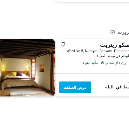
يزورت
سكو ريتريت
Ward No 5, Narayan Bhawan, Damodar Marg, باتان, نيبال
واي فاي مجاني
مكيف هواء
ط في الليلة
عرض الصفقة