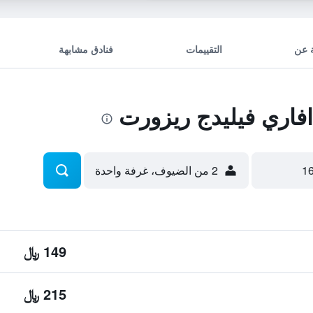
 عن
التقييمات
فنادق مشابهة
اري فيليدج ريزورت
2 من الضيوف، غرفة واحدة
149 ﷼
215 ﷼