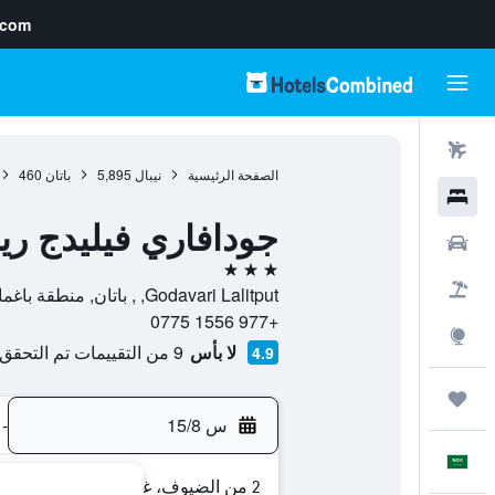
.com
رحلات طيران
الصفحة الرئيسية
نيبال
5,895
باتان
460
فنادق
جودافاري فيليدج ر
سيارات
3 نجوم
حزم العروض
Godavari Lalitput, , باتان, منطقة باغماتي, نيبال
+977 1556 0775
استكشاف
لا بأس
9 من التقييمات تم التحقق منها
4.9
رحلات
س 15/8
-
العَرَبِيَّة
2 من الضيوف، غرفة واحدة