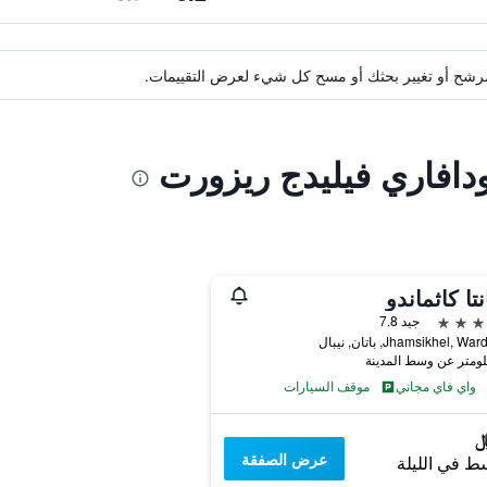
ة مرشح أو تغيير بحثك أو مسح كل شيء لعرض التقييمات.
ودافاري فيليدج ريزورت
نتا كاثماندو
جيد 7.8
Jhamsikhel, , باتان, نيبال
واي فاي مجاني
موقف السيارات
عرض الصفقة
ط في الليلة