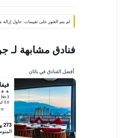
لم يتم العثور على تقييمات. حاول إزال
فنادق مشابهة لـ ج
أفضل الفنادق في باتان
فيفا
5 نجوم
Ward No 3
0.0 كيلومتر عن وسط المدينة
273 ﷼
المتوس