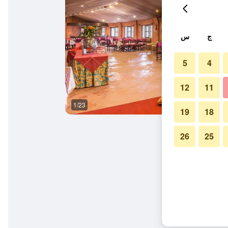
ج
س
5
4
12
11
1/23
مبنى
19
18
26
25