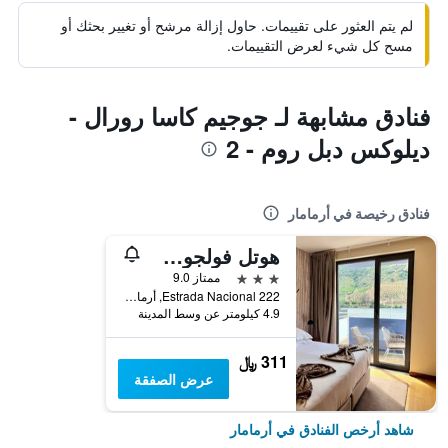
لم يتم العثور على تقييمات. حاول إزالة مرشح أو تغيير بحثك أو
مسح كل شيء لعرض التقييمات.
فنادق مشابهة لـ جوجيم كاسا رورال -
ديلوكس دبل روم - 2
فنادق رخيصة في أرمامار
هوتل فولجوسا دورو
3 نجوم
ممتاز 9.0
Estrada Nacional 222, أرمامار, محافظة فيسيو, البرتغال
4.9 كيلومتر عن وسط المدينة
311 ﷼
عرض الصفقة
شاهد أرخص الفنادق في أرمامار