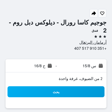
جوجيم كاسا رورال - ديلوكس دبل روم -
2
فندق
3 نجوم
أرمامار، البرتغال
+351 910 517 407
س 15/8
-
ح 16/8
2 من الضيوف، غرفة واحدة
بحث