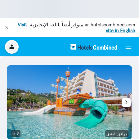
ar.hotelscombined.com
متوفر أيضاً باللغة الإنجليزية.
Visit
site in English
مرافق الفندق
1/12
غر