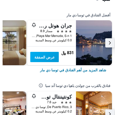
أفضل الفنادق في توسا دي مار
جران هوتل ريمار
4 نجوم
ممتاز 8.9
Playa Mar Menuda, S-n 1, توسا دي مار, كاتالونيا, أسبانيا
0.0 كيلومتر عن وسط المدينة
831 ﷼
عرض الصفقة
شاهد المزيد من أهم الفنادق في توسا دي مار
فنادق بالقرب من جولدن باهيا دي توسا آند سبا
كونتيننتال توسا هوتل
3 نجوم
جيد 7.6
De Puerto Rico, 3, توسا دي مار, كاتالونيا, أسبانيا
0.2 كيلومتر عن وسط المدينة