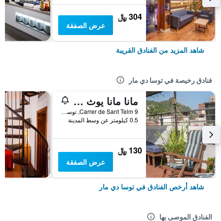
304 ﷼
عرض الصفقة
شاهد المزيد من الفنادق القريبة
فنادق رخيصة في توسا دي مار
مانا مانا يوث هوستل
Carrer de Sant Telm 9, توسا دي مار, كاتالونيا, أسبانيا
0.5 كيلومتر عن وسط المدينة
130 ﷼
عرض الصفقة
شاهد أرخص الفنادق في توسا دي مار
الفنادق الموصى بها