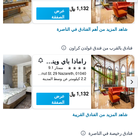
1,132 ﷼
عرض
الصفقة
شاهد المزيد من أهم الفنادق في الناصرة
فنادق بالقرب من فندق غولدن كراون
رامادا باي ويندام نازاريث
4 نجوم
ممتاز 9.1
Ha-Tsiyonut St. 29 Nazareth, 01040, الناصرة, Haûafon (Northern), اسرائيل
2.2 كيلومتر عن وسط المدينة
1,132 ﷼
عرض
الصفقة
شاهد المزيد من الفنادق القريبة
فنادق رخيصة في الناصرة