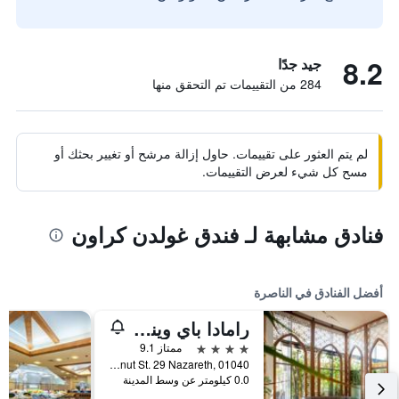
8.2
جيد جدًا
284 من التقييمات تم التحقق منها
لم يتم العثور على تقييمات. حاول إزالة مرشح أو تغيير بحثك أو
مسح كل شيء لعرض التقييمات.
فنادق مشابهة لـ فندق غولدن كراون
أفضل الفنادق في الناصرة
رامادا باي ويندام نازاريث
4 نجوم
ممتاز 9.1
Ha-Tsiyonut St. 29 Nazareth, 01040, الناصرة, Haûafon (Northern), اسرائيل
0.0 كيلومتر عن وسط المدينة