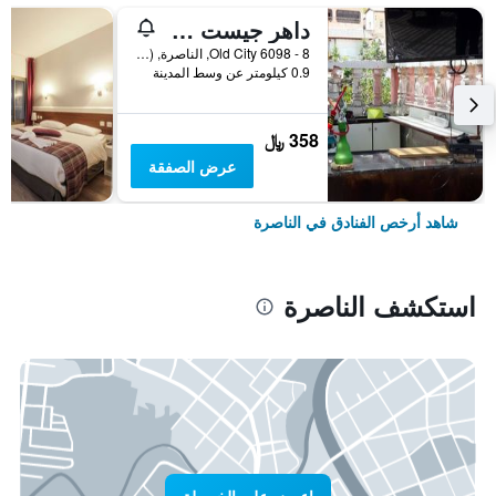
داهر جيست هاوس نازاريث - هوستل
Old City 6098 - 8, الناصرة, Haûafon (Northern), اسرائيل
0.9 كيلومتر عن وسط المدينة
358 ﷼
عرض الصفقة
شاهد أرخص الفنادق في الناصرة
استكشف الناصرة