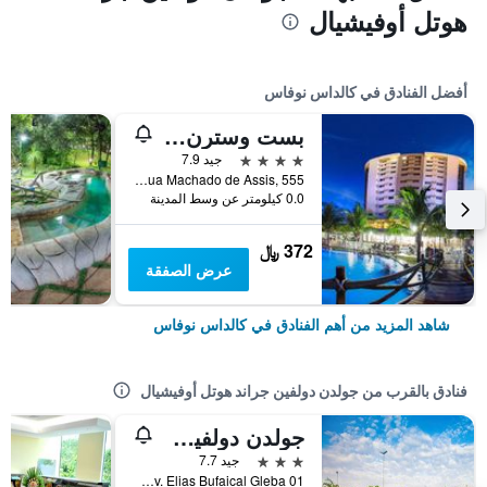
هوتل أوفيشيال
أفضل الفنادق في كالداس نوفاس
بست وسترن سويتس لو جاردان كالداس نوفاس
4 نجوم
جيد 7.9
Rua Machado de Assis, 555, كالداس نوفاس, البرازيل
0.0 كيلومتر عن وسط المدينة
372 ﷼
عرض الصفقة
شاهد المزيد من أهم الفنادق في كالداس نوفاس
فنادق بالقرب من جولدن دولفين جراند هوتل أوفيشيال
جولدن دولفين إكسبرس أوفيتشيال
3 نجوم
جيد 7.7
Av. Elias Bufaical Gleba 01, كالداس نوفاس, البرازيل