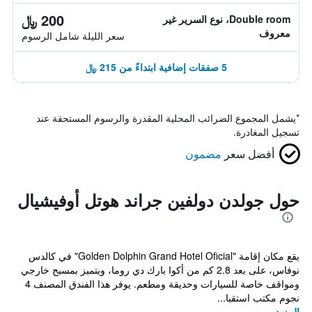
200 ﷼
Double room، نوع السرير غير
معروف
سعر الليلة شامل الرسوم
5 صفقات إضافية ابتداءً من 215 ﷼
*
يشمل المجموع الضرائب المحلية المقدرة والرسوم المستحقة عند
تسجيل المغادرة.
أفضل سعر
مضمون
حول جولدن دولفين جراند هوتل أوفيشيال
يقع مكان إقامة "Golden Dolphin Grand Hotel Oficial" في كالدس
نوفاس، على بعد 2.8 كم من أكوا بارك دي روما، ويتميز بمسبح خارجي
ومواقف خاصة للسيارات وحديقة ومطعم. يوفر هذا الفندق المصنف 4
نجوم مكتب استقبا...
المزيد