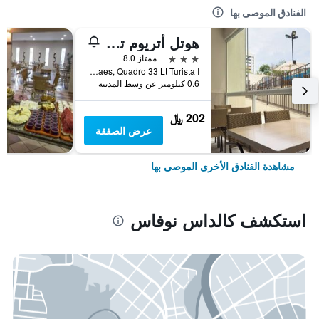
الفنادق الموصى بها
هوتل أتريوم تيرماس - أوفيتشيال
3 نجوم
ممتاز 8.0
Avenida Cel Cirilo Lopes de Moraes, Quadro 33 Lt Turista I, كالداس نوفاس, البرازيل
0.6 كيلومتر عن وسط المدينة
202 ﷼
عرض الصفقة
مشاهدة الفنادق الأخرى الموصى بها
استكشف كالداس نوفاس