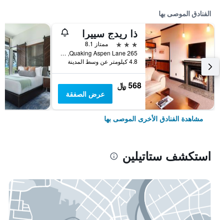
الفنادق الموصى بها
ذا ريدج سييرا
3 نجوم
ممتاز 8.1
265 Quaking Aspen Lane, ستاتيلين, NV, الولايات المتحدة الأميريكية
4.8 كيلومتر عن وسط المدينة
568 ﷼
عرض الصفقة
مشاهدة الفنادق الأخرى الموصى بها
استكشف ستاتيلين