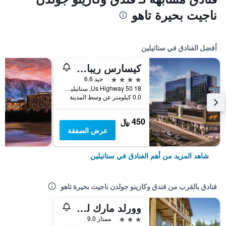
ناجيت بحيرة تاهو
أفضل الفنادق في ستاتيلين
كيسارس ريبابليك ليك تاهو - آي كيزارز ريواردز ديستينيشن
4 نجوم
جيد 6.6
18 Us Highway 50, ستاتيلين, NV, الولايات المتحدة الأميريكية
0.0 كيلومتر عن وسط المدينة
450 ﷼
عرض الصفقة
شاهد المزيد من أهم الفنادق في ستاتيلين
فنادق بالقرب من فندق وكازينو جولدن ناجيت بحيرة تاهو
وورلد مارك ليك تاهو
3 نجوم
ممتاز 9.0