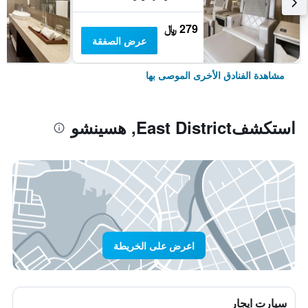
279 ﷼
عرض الصفقة
مشاهدة الفنادق الأخرى الموصى بها
استكشفEast District, هسينشو
اعرض على الخريطة
سيارت ايجار