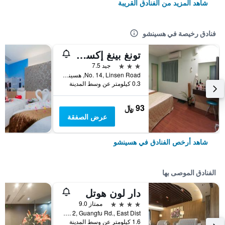
شاهد المزيد من الفنادق القريبة
فنادق رخيصة في هسينشو
تونغ بينغ إكسبرس
3 نجوم
جيد 7.5
No. 14, Linsen Road, هسينشو, تايوان
0.3 كيلومتر عن وسط المدينة
93 ﷼
عرض الصفقة
شاهد أرخص الفنادق في هسينشو
الفنادق الموصى بها
دار لون هوتل
4 نجوم
ممتاز 9.0
No.808, Sec. 2, Guangfu Rd., East Dist., هسينشو, تايوان
1.6 كيلومتر عن وسط المدينة