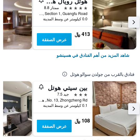
هوتل رويال هسينشو
5 نجوم
ممتاز 8.8
No. 227, Section 1, Guangfu Road, هسينشو, تايوان
0.0 كيلومتر عن وسط المدينة
413 ﷼
عرض الصفقة
شاهد المزيد من أهم الفنادق في هسينشو
فنادق بالقرب من جولدن سوالو هوتل
بين سيتي هوتل
3 نجوم
جيد 7.5
No. 13, Zhongzheng Rd., هسينشو, تايوان
0.1 كيلومتر عن وسط المدينة
108 ﷼
عرض الصفقة