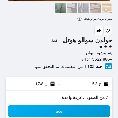
صور لـ جولدن سوالو هوتل
جولدن سوالو هوتل
فندق
3 نجوم
هسينشو، تايوان
+886 3522 7151
جيد
1,102 من التقييمات تم التحقق منها
7.8
ح 16/8
-
ن 17/8
2 من الضيوف، غرفة واحدة
بحث