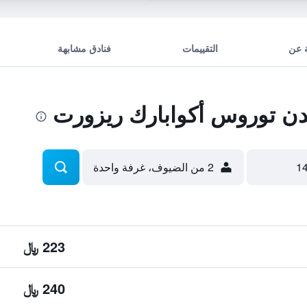
 عن
التقييمات
فنادق مشابهة
 توروس أكوابارك ريزورت
2 من الضيوف، غرفة واحدة
223 ﷼
240 ﷼