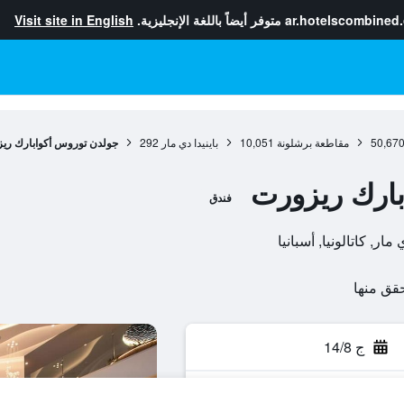
ar.hotelscombined
متوفر أيضاً باللغة الإنجليزية.
Visit site in English
50,67
مقاطعة برشلونة
10,051
باينيدا دي مار
292
جولدن توروس أكوابارك ري
ارك ريزورت
فندق
ج 14/8