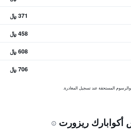
371 ﷼
458 ﷼
608 ﷼
706 ﷼
والرسوم المستحقة عند تسجيل المغادرة.
أكوابارك ريزورت