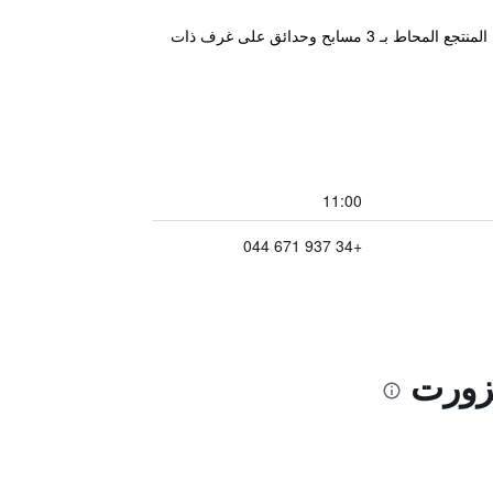
يقع منتجع Golden Taurus Park في المنتز الساحلي لمدينة Pineda de Mar على بعد أمتار فقط من الشاطئ. ويحتوي هذا المنتجع المحاط بـ 3 مسابح وحدائق على غرف ذات
11:00
+34 937 671 044
يزورت