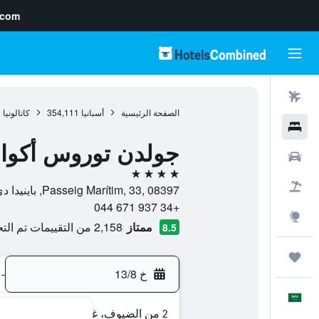
.com
رحلات طيران
الصفحة الرئيسية
أسبانيا
354,111
كاتالونيا
0
فنادق
جولدن توروس أكواب
سيارات
4 نجوم
حزم العروض
Passeig Marítim, 33, 08397, باينيدا دي مار, كاتالونيا, أسبانيا
+34 937 671 044
استكشاف
ممتاز
2,158 من التقييمات تم التحقق منها
8.5
رحلات
خ 13/8
-
العَرَبِيَّة
2 من الضيوف، غرفة واحدة