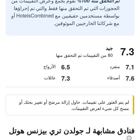
تم التحقق منه 100%
نقوم بجمع وعرض التقييمات من
الحجوزات التي تم التحقق منها فقط والتي تم إجراؤها
بواسطة مستخدمين حقيقيين مع HotelsCombined أو
مع شركائنا الخارجيين الموثوقين.
7.3
جيد
80 من التقييمات تم التحقق منها
6.5
7.1
منفرد
الأزواج
7.3
7.6
أصدقاء
عائلات
لم يتم العثور على تقييمات. حاول إزالة مرشح أو تغيير بحثك أو
مسح كل شيء لعرض التقييمات.
فنادق مشابهة لـ جولدن تري بيزنس هوتل