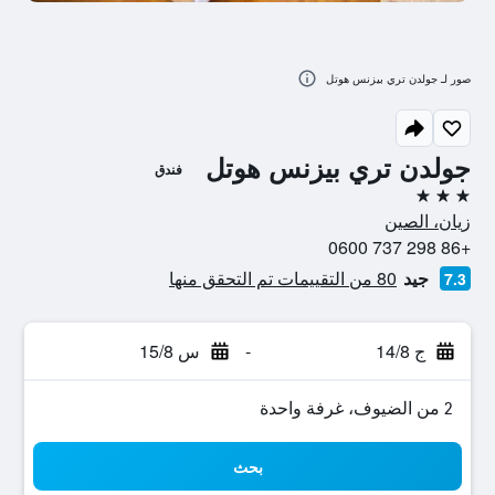
صور لـ جولدن تري بيزنس هوتل
جولدن تري بيزنس هوتل
فندق
3 نجوم
زيان، الصين
+86 298 737 0600
جيد
80 من التقييمات تم التحقق منها
7.3
ج 14/8
-
س 15/8
2 من الضيوف، غرفة واحدة
بحث