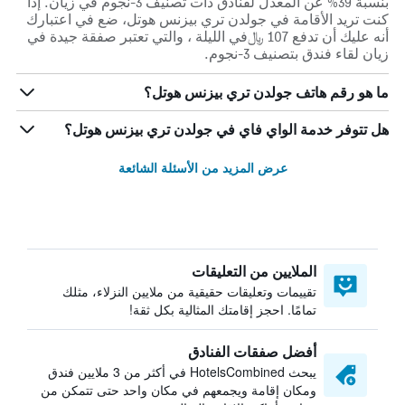
بنسبة 39% عن المعدل لفنادق ذات تصنيف 3-نجوم في زيان. إذا
كنت تريد الأقامة في جولدن تري بيزنس هوتل، ضع في اعتبارك
أنه عليك أن تدفع 107 ﷼في الليلة ، والتي تعتبر صفقة جيدة في
زيان لقاء فندق بتصنيف 3-نجوم.
ما هو رقم هاتف جولدن تري بيزنس هوتل؟
هل تتوفر خدمة الواي فاي في جولدن تري بيزنس هوتل؟
عرض المزيد من الأسئلة الشائعة
الملايين من التعليقات
تقييمات وتعليقات حقيقية من ملايين النزلاء، مثلك
تمامًا. احجز إقامتك المثالية بكل ثقة!
أفضل صفقات الفنادق
يبحث HotelsCombined في أكثر من 3 ملايين فندق
ومكان إقامة ويجمعهم في مكان واحد حتى تتمكن من