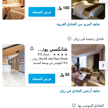
100 ﷼
عرض الصفقة
شاهد المزيد من الفنادق القريبة
فنادق رخيصة في زيان
شانكسي يونكون هوتل
4 نجوم
ممتاز 8.9
No.65 Jian'Guo Road, زيان, الصين
3.5 كيلومتر عن وسط المدينة
55 ﷼
عرض الصفقة
شاهد أرخص الفنادق في زيان
الفنادق الموصى بها