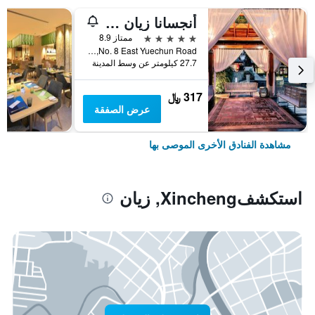
أنجسانا زيان لينتونج
5 نجوم
ممتاز 8.9
No. 8 East Yuechun Road, زيان, الصين
27.7 كيلومتر عن وسط المدينة
317 ﷼
عرض الصفقة
مشاهدة الفنادق الأخرى الموصى بها
استكشفXincheng, زيان