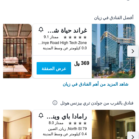
أفضل الفنادق في زيان
غراند حياة شي أن
5 نجوم
ممتاز 9.1
No 12 Jinye Road High Tech Zone, زيان, الصين
0.0 كيلومتر عن وسط المدينة
369 ﷼
عرض الصفقة
شاهد المزيد من أهم الفنادق في زيان
فنادق بالقرب من جولدن تري بيزنس هوتل
رامادا باي ويندام شيان بل تاور
4 نجوم
ممتاز 8.0
79 North St, زيان, الصين
0.4 كيلومتر عن وسط المدينة