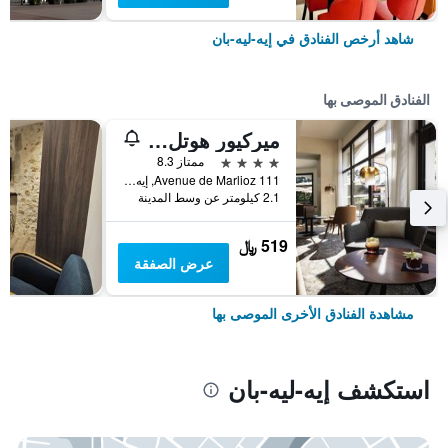
شاهد أرخص الفنادق في إيه-ليه-بان
الفنادق الموصى بها
ميركيور هوتل آند سبا إكس ليه بان دومين مارليوز
4 نجوم
ممتاز 8.3
111 Avenue de Marlioz, إيه-ليه-بان, إقايم سافوا, فرنسا
2.1 كيلومتر عن وسط المدينة
519 ﷼
عرض الصفقة
مشاهدة الفنادق الأخرى الموصى بها
استكشف إيه-ليه-بان