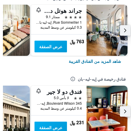
جراند هوتل دو بارك
4 نجوم
ممتاز 9.1
1 Rue Sommeiller, إيه-ليه-بان, إقايم سافوا, فرنسا
0.3 كيلومتر عن وسط المدينة
763 ﷼
عرض الصفقة
شاهد المزيد من الفنادق القريبة
فنادق رخيصة في إيه-ليه-بان
فندق دو لا جير
2 نجمتين
لا بأس 5.0
345 Boulevard Wilson, إيه-ليه-بان, إقايم سافوا, فرنسا
0.4 كيلومتر عن وسط المدينة
231 ﷼
عرض الصفقة