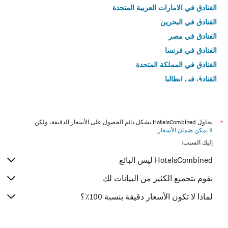
الفنادق في الامارات العربية المتحدة
الفنادق في البحرين
الفنادق في مصر
الفنادق في فرنسا
الفنادق في المملكة المتحدة
الفنادق في إيطاليا
الفنادق في تايلاند
*
يحاول HotelsCombined بشكل دائم الحصول على الأسعار الدقيقة، ولكن
لا يمكن ضمان الأسعار
.
إليك السبب:
HotelsCombined ليس البائع
نقوم بتجميع الكثير من البيانات لك
لماذا لا تكون الأسعار دقيقة بنسبة 100٪؟