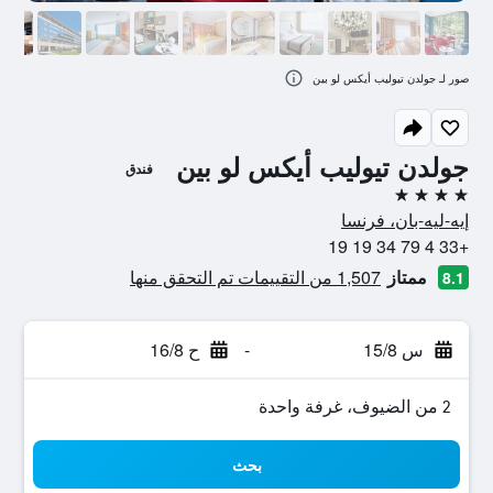
صور لـ جولدن تيوليب أيكس لو بين
جولدن تيوليب أيكس لو بين
فندق
4 نجوم
إيه-ليه-بان، فرنسا
+33 4 79 34 19 19
ممتاز
1,507 من التقييمات تم التحقق منها
8.1
س 15/8
-
ح 16/8
2 من الضيوف، غرفة واحدة
بحث