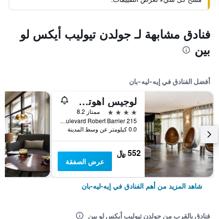
فنادق مشابهة لـ جولدن تيوليب أيكس لو
بين
أفضل الفنادق في إيه-ليه-بان
لوجيس اهوتل آند سبا مارينا دادلفيا
4 نجوم
ممتاز 8.2
215 Boulevard Robert Barrier, إيه-ليه-بان, إقايم سافوا, فرنسا
0.0 كيلومتر عن وسط المدينة
552 ﷼
عرض الصفقة
شاهد المزيد من أهم الفنادق في إيه-ليه-بان
فنادق بالقرب من جولدن تيوليب أيكس لو بين