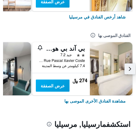
عرض الصفقة
شاهد أرخص الفنادق في مرسيليا
الفنادق الموصى بها
بي آند بي هوتل مارسي إستاك
2 نجمتين
جيد 7.2
Zac De Saumaty Séon - 1 Rue Pascal Xavier Coste, مرسيليا, إقليم بوش دو رون, فرنسا
7.4 كيلومتر عن وسط المدينة
274 ﷼
عرض الصفقة
مشاهدة الفنادق الأخرى الموصى بها
استكشفمارسيليا, مرسيليا