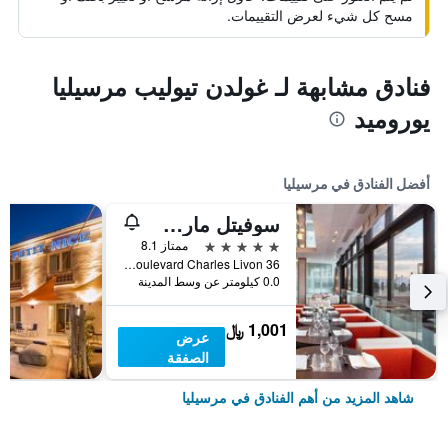
مسح كل شيء لعرض التقييمات.
فنادق مشابهة لـ غولدن تيوليب مرسيليا
يوروميد
أفضل الفنادق في مرسيليا
سوفيتل مارسيي فيو- بور
5 نجوم
ممتاز 8.1
36 Boulevard Charles Livon, مرسيليا, إقليم بوش دو رون, فرنسا
0.0 كيلومتر عن وسط المدينة
1,001 ﷼
عرض
الصفقة
شاهد المزيد من أهم الفنادق في مرسيليا