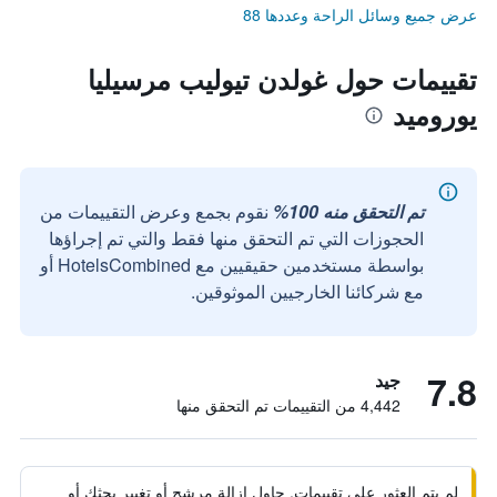
عرض جميع وسائل الراحة وعددها 88
تقييمات حول غولدن تيوليب مرسيليا
يوروميد
تم التحقق منه 100%
نقوم بجمع وعرض التقييمات من
الحجوزات التي تم التحقق منها فقط والتي تم إجراؤها
بواسطة مستخدمين حقيقيين مع HotelsCombined أو
مع شركائنا الخارجيين الموثوقين.
7.8
جيد
4,442 من التقييمات تم التحقق منها
لم يتم العثور على تقييمات. حاول إزالة مرشح أو تغيير بحثك أو