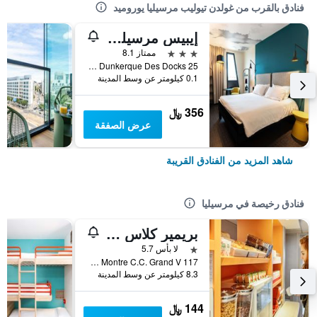
فنادق بالقرب من غولدن تيوليب مرسيليا يوروميد
إيبيس مرسيليا سنتر أوروميد
3 نجوم
ممتاز 8.1
25 Boulevard de Dunkerque Des Docks, مرسيليا, إقليم بوش دو رون, فرنسا
0.1 كيلومتر عن وسط المدينة
356 ﷼
عرض الصفقة
شاهد المزيد من الفنادق القريبة
فنادق رخيصة في مرسيليا
بريمير كلاس مارسيليه إيست - لا فالينتين
نجمة واحدة
لا بأس 5.7
117 Traverse De La Montre C.C. Grand V, مرسيليا, إقليم بوش دو رون, فرنسا
8.3 كيلومتر عن وسط المدينة
144 ﷼