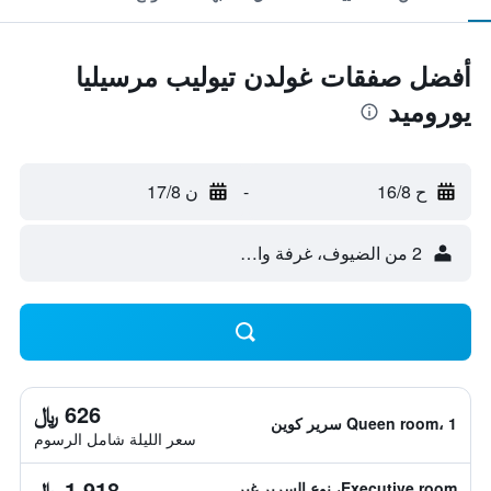
أفضل صفقات غولدن تيوليب مرسيليا
يوروميد
ح 16/8
-
ن 17/8
2 من الضيوف، غرفة واحدة
626 ﷼
Queen room، 1 سرير كوين
سعر الليلة شامل الرسوم
1,918 ﷼
Executive room، نوع السرير غير