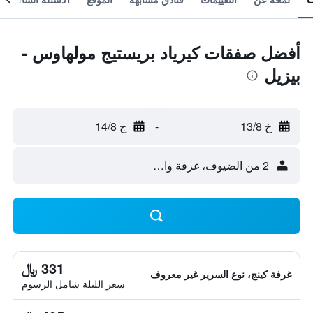
أفضل صفقات كيرياد بريستيج مولهاوس -
بيزيل
خ 13/8
-
ج 14/8
2 من الضيوف، غرفة واحدة
331 ﷼
غرفة كينج، نوع السرير غير معروف
سعر الليلة شامل الرسوم