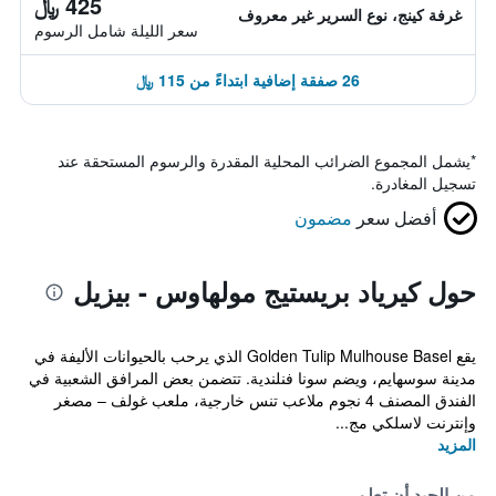
425 ﷼
غرفة كينج، نوع السرير غير معروف
سعر الليلة شامل الرسوم
26 صفقة إضافية ابتداءً من 115 ﷼
*
يشمل المجموع الضرائب المحلية المقدرة والرسوم المستحقة عند
تسجيل المغادرة.
أفضل سعر
مضمون
حول كيرياد بريستيج مولهاوس - بيزيل
يقع Golden Tulip Mulhouse Basel الذي يرحب بالحيوانات الأليفة في
مدينة سوسهايم، ويضم سونا فنلندية. تتضمن بعض المرافق الشعبية في
الفندق المصنف 4 نجوم ملاعب تنس خارجية، ملعب غولف – مصغر
وإنترنت لاسلكي مج...
المزيد
من الجيد أن تعلم