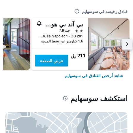
فنادق رخيصة في سوسهايم
بي آند بي هوتل مولهاوس سوشيم
2 نجمتين
جيد 7.9
Z.A. Ile Napoleon - CD 201, سوسهايم, إقليم الراين الأعلى, فرنسا
1.6 كيلومتر عن وسط المدينة
211 ﷼
عرض الصفقة
شاهد أرخص الفنادق في سوسهايم
استكشف سوسهايم