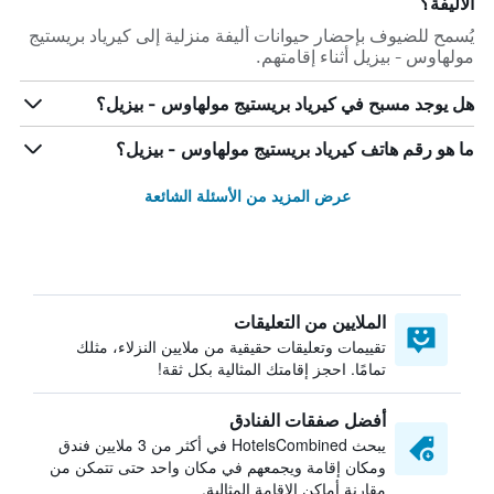
الأليفة؟
يُسمح للضيوف بإحضار حيوانات أليفة منزلية إلى كيرياد بريستيج
مولهاوس - بيزيل أثناء إقامتهم.
هل يوجد مسبح في كيرياد بريستيج مولهاوس - بيزيل؟
ما هو رقم هاتف كيرياد بريستيج مولهاوس - بيزيل؟
عرض المزيد من الأسئلة الشائعة
الملايين من التعليقات
تقييمات وتعليقات حقيقية من ملايين النزلاء، مثلك
تمامًا. احجز إقامتك المثالية بكل ثقة!
أفضل صفقات الفنادق
يبحث HotelsCombined في أكثر من 3 ملايين فندق
ومكان إقامة ويجمعهم في مكان واحد حتى تتمكن من
مقارنة أماكن الإقامة المثالية.