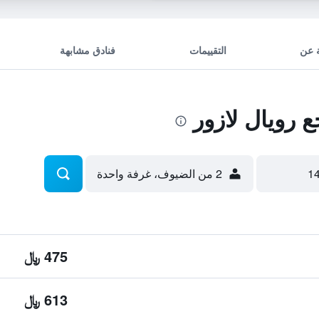
 عن
التقييمات
فنادق مشابهة
رويال لازور
2 من الضيوف، غرفة واحدة
475 ﷼
613 ﷼