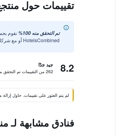
تقييمات حول منتجع 
تم التحقق منه 100%
نقوم بجم
HotelsCombined أو مع شركائنا الخارجيين الموثوقين.
8.2
جيد جدًا
262 من التقييمات تم التحقق منها
لم يتم العثور على تقييمات. حاول إزال
فنادق مشابهة لـ منت