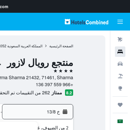
.com
رحلات طيران
الصفحة الرئيسية
المملكة العربية السعودية
,052
فنادق
منتجع رويال لازور
سيارات
م
4 نجوم
حزم العروض
Sharma Sharma 21432, 71461, Sharma, منطقة تبوك, المملكة العربية ا
+966 559 397 136
استكشاف
ممتاز
262 من التقييمات تم التحقق منها
8.2
رحلات
خ 13/8
-
العَرَبِيَّة
2 من الضيوف، غرفة واحدة