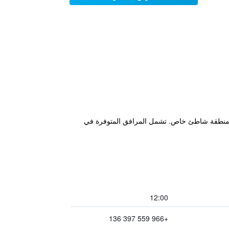
لياقة البدنية وحديقة ومنطقة شاطئ خاص. تشمل المرافق المتوفرة في
12:00
+966 559 397 136