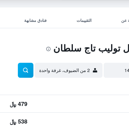
 عن
التقييمات
فنادق مشابهة
 توليب تاج سلطان
2 من الضيوف، غرفة واحدة
479 ﷼
538 ﷼