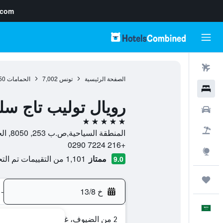
.com
رحلات طيران
الصفحة الرئيسية
تونس
7,002
الحمامات
50
فنادق
رويال توليب تاج س
سيارات
5 نجوم
حزم العروض
المنطقة السياحية,ص.ب 253, 8050, الحمامات, Nabeul, تونس
+216 7224 0290
استكشاف
ممتاز
1,101 من التقييمات تم التحقق منها
9.0
رحلات
خ 13/8
-
العَرَبِيَّة
2 من الضيوف، غرفة واحدة