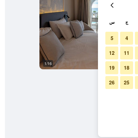
ج
س
5
4
12
11
1/16
بوفيه
19
18
26
25