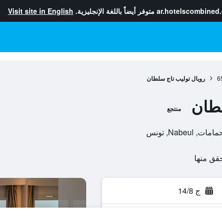
ar.hotelscombined
متوفر أيضاً باللغة الإنجليزية.
Visit site in English
6
رويال توليب تاج سلطان
لطان
منتجع
ج 14/8