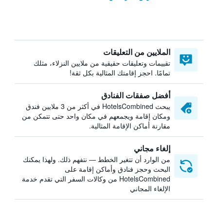
الملايين من التعليقات
تقييمات وتعليقات حقيقية من ملايين النزلاء، مثلك
تمامًا. احجز إقامتك المثالية بكل ثقة!
أفضل صفقات الفنادق
يبحث HotelsCombined في أكثر من 3 ملايين فندق
ومكان إقامة ويجمعهم في مكان واحد حتى تتمكن من
مقارنة أماكن الإقامة المثالية.
إلغاء مجاني
من الوارد أن تتغير الخطط — نتفهم ذلك. ولهذا يمكنك
البحث وحجز فنادق وأماكن إقامة على
HotelsCombined من وكالات السفر التي تقدم خدمة
الإلغاء المجاني