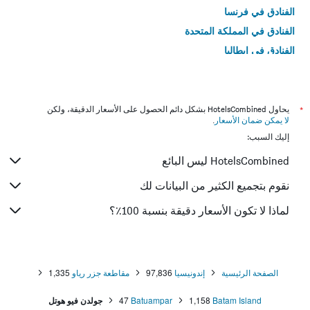
الفنادق في فرنسا
الفنادق في المملكة المتحدة
الفنادق في إيطاليا
الفنادق في تايلاند
*
يحاول HotelsCombined بشكل دائم الحصول على الأسعار الدقيقة، ولكن
لا يمكن ضمان الأسعار
.
إليك السبب:
HotelsCombined ليس البائع
نقوم بتجميع الكثير من البيانات لك
لماذا لا تكون الأسعار دقيقة بنسبة 100٪؟
الصفحة الرئيسية
إندونيسيا
97,836
مقاطعة جزر رياو
1,335
Batam Island
1,158
Batuampar
47
جولدن فيو هوتل