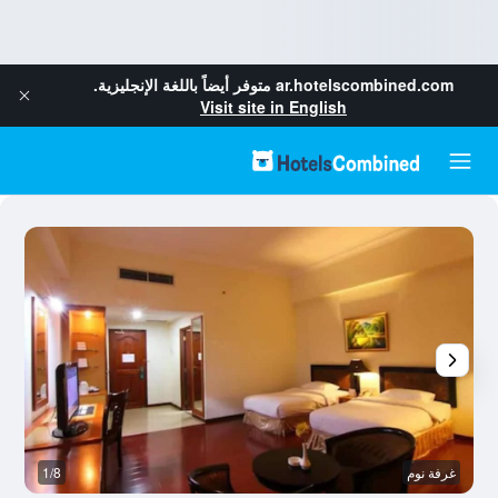
ar.hotelscombined.com
متوفر أيضاً باللغة الإنجليزية.
Visit site in English
غرفة نوم
1/8
غر