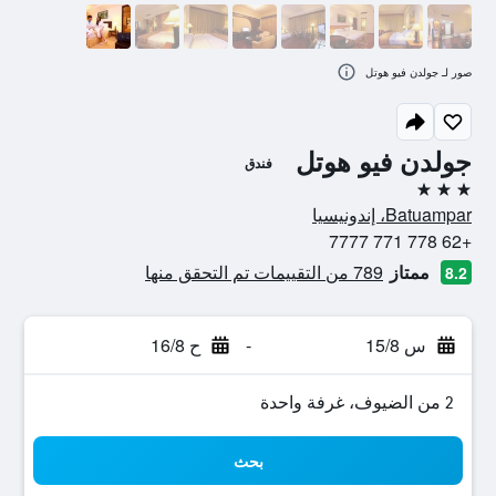
صور لـ جولدن فيو هوتل
جولدن فيو هوتل
فندق
3 نجوم
Batuampar، إندونيسيا
+62 778 771 7777
ممتاز
789 من التقييمات تم التحقق منها
8.2
س 15/8
-
ح 16/8
2 من الضيوف، غرفة واحدة
بحث