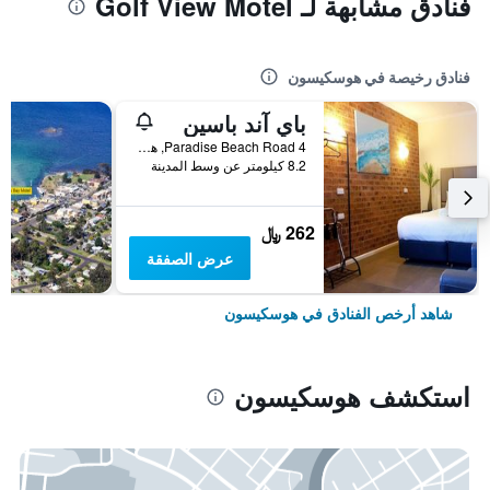
فنادق مشابهة لـ Golf View Motel
فنادق رخيصة في هوسكيسون
باي آند باسين
4 Paradise Beach Road, هوسكيسون, NSW, أستراليا
8.2 كيلومتر عن وسط المدينة
262 ﷼
عرض الصفقة
شاهد أرخص الفنادق في هوسكيسون
استكشف هوسكيسون