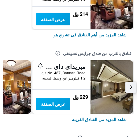
214 ﷼
عرض الصفقة
شاهد المزيد من أهم الفنادق في تشونغ هو
فنادق بالقرب من فندق جرايس تشونغي
ميريداي داي موتل تشونجخو برانش
No. 487, Bannan Road, تشونغ هو, تايوان
1.2 كيلومتر عن وسط المدينة
229 ﷼
عرض الصفقة
شاهد المزيد من الفنادق القريبة