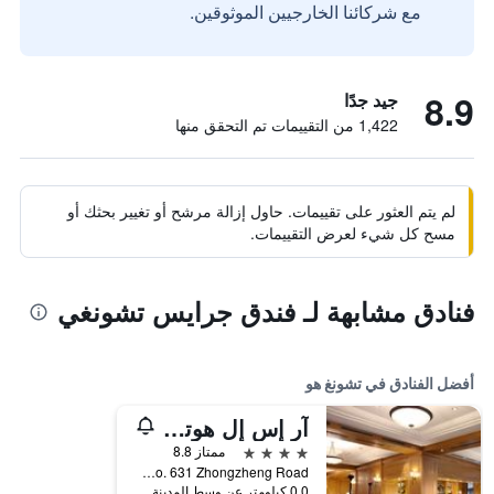
مع شركائنا الخارجيين الموثوقين.
8.9
جيد جدًا
1,422 من التقييمات تم التحقق منها
لم يتم العثور على تقييمات. حاول إزالة مرشح أو تغيير بحثك أو
مسح كل شيء لعرض التقييمات.
فنادق مشابهة لـ فندق جرايس تشونغي
أفضل الفنادق في تشونغ هو
آر إس إل هوتل تايبي جونجهي
4 نجوم
ممتاز 8.8
No. 631 Zhongzheng Road, تشونغ هو, تايوان
0.0 كيلومتر عن وسط المدينة