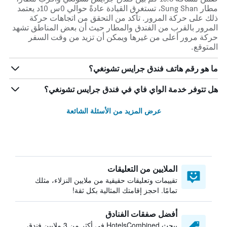
مطار Sung Shan، تستغرق القيادة عادةً حوالي 0س 10د يعتمد
ذلك على حركة المرور. تأكد من التحقق من اتجاهات حركة
المرور بالقرب من الفندق والمطار حيث أن بعض المناطق تشهد
حركة مرور أعلى من غيرها ويمكن أن تزيد من وقت السفر
المتوقع.
ما هو رقم هاتف فندق جرايس تشونغي؟
هل تتوفر خدمة الواي فاي في فندق جرايس تشونغي؟
عرض المزيد من الأسئلة الشائعة
الملايين من التعليقات
تقييمات وتعليقات حقيقية من ملايين النزلاء، مثلك
تمامًا. احجز إقامتك المثالية بكل ثقة!
أفضل صفقات الفنادق
يبحث HotelsCombined في أكثر من 3 ملايين فندق