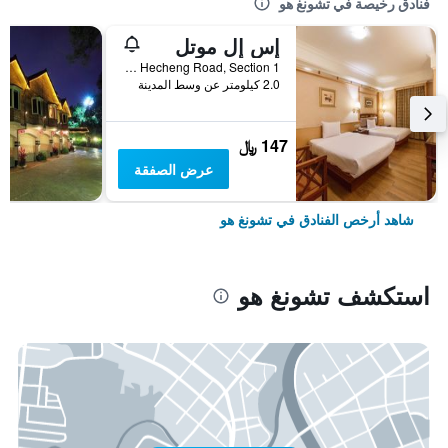
فنادق رخيصة في تشونغ هو
إس إل موتل
No. 230 Hecheng Road, Section 1, تشونغ هو, تايوان
2.0 كيلومتر عن وسط المدينة
147 ﷼
عرض الصفقة
شاهد أرخص الفنادق في تشونغ هو
استكشف تشونغ هو