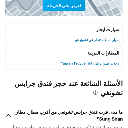
اعرض على الخريطة
سيارت ايجار
سيارات للاستئجار في تشونغ هو
المطارات القريبة
رحلات طيران إلى Taiwan Taoyuan Intl
الأسئلة الشائعة عند حجز فندق جرايس
تشونغي
ما مدى قرب فندق جرايس تشونغي من أقرب مطار، مطار
Sung Shan؟
ضمن مسافة 13.8 كم بين فندق جرايس تشونغي وأقرب مطار،