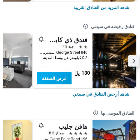
شاهد المزيد من الفنادق القريبة
فنادق رخيصة في سيدني
فندق ذي كابسول
2 نجمتين
جيد 7.9
640 George Street, سيدني, NSW, أستراليا
0.2 كيلومتر عن وسط المدينة
130 ﷼
عرض الصفقة
شاهد أرخص الفنادق في سيدني
الفنادق الموصى بها
هافن جليب
4 نجوم
ممتاز 8.3
196 Glebe Point Road, سيدني, NSW, أستراليا