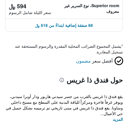
594 ﷼
Superior room، نوع السرير غير
معروف
سعر الليلة شامل الرسوم
68 صفقة إضافية ابتداءً من 618 ﷼
*
يشمل المجموع الضرائب المحلية المقدرة والرسوم المستحقة عند
تسجيل المغادرة.
أفضل سعر
مضمون
حول فندق ذا غريس
يقع فندق ذا غريس بالقرب من جسر سيدني هاربور ودار أوبرا سيدني،
ويوفر غرفاً فاخرة ومركزاً للياقة البدنية على السطح مع مسبح داخلي
وساونا. يقع فندق ذا غريس في مبنى تاريخي تم ترميمه بشكل جميل في
حي الأعمال...
المزيد