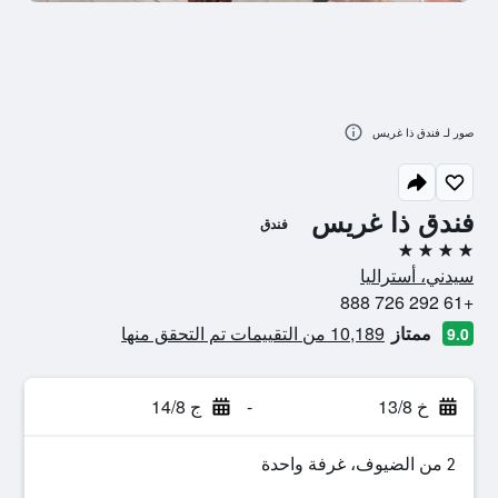
صور لـ فندق ذا غريس
فندق ذا غريس
فندق
4 نجوم
سيدني، أستراليا
+61 292 726 888
ممتاز
10,189 من التقييمات تم التحقق منها
9.0
خ 13/8
-
ج 14/8
2 من الضيوف، غرفة واحدة