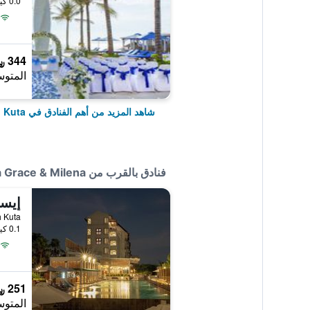
0.0 كيلومتر عن وسط المدينة
344 ﷼
المتوس
شاهد المزيد من أهم الفنادق في North Kuta
فنادق بالقرب من Villa Grace & Milena
إيست
0.1 كيلومتر عن وسط المدينة
251 ﷼
المتوس