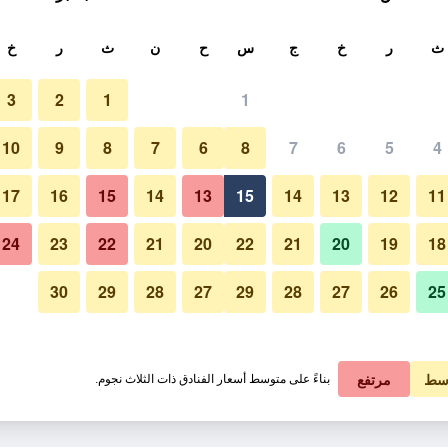
ث
ث
ر
خ
ج
س
ح
ن
ث
ر
خ
3
2
1
1
10
9
8
7
6
8
7
6
5
4
17
16
15
14
13
15
14
13
12
11
عرض الأسعار
24
23
22
21
20
22
21
20
19
18
30
29
28
27
29
28
27
26
25
عرض الأسعار
عرض الأسعار
سط
مرتفع
بناءً على متوسط أسعار الفنادق ذات الثلاث نجوم.