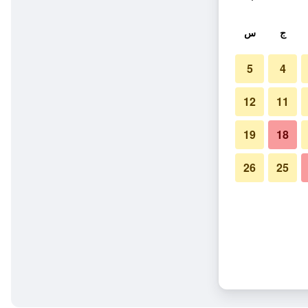
ج
س
5
4
12
11
19
18
26
25