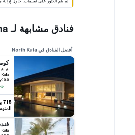
لم يتم العثور على تقييمات. حاول إزال
فنادق مشابهة لـ Villa Grace & Milena
أفضل الفنادق في North Kuta
كومو
5 نجوم
th Kuta
0.0 كيلومتر عن وسط المدينة
718 ﷼
المتوس
فندق