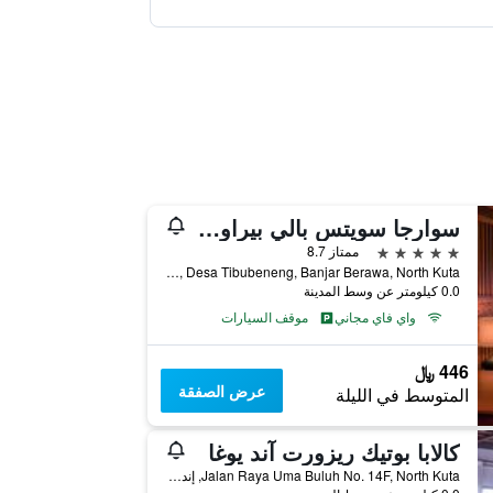
سوارجا سويتس بالي بيراوا، ماركلان كوليكشن
5 نجوم
ممتاز 8.7
Jalan Pemelisan Agung, Desa Tibubeneng, Banjar Berawa, North Kuta, إندونيسيا
0.0 كيلومتر عن وسط المدينة
واي فاي مجاني
موقف السيارات
446 ﷼
عرض الصفقة
المتوسط في الليلة
كالابا بوتيك ريزورت آند يوغا
Jalan Raya Uma Buluh No. 14F, North Kuta, إندونيسيا