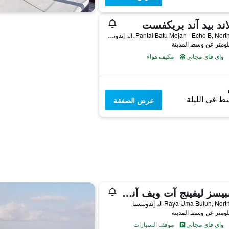
اند بيد آند بريكفست
Jl. Pantai Batu Mejan - Echo B, North Kuta, إندونيسيا
واي فاي مجاني
مكيف هواء
ط في الليلة
عرض الصفقة
توسبيسز ليفينج آت ويف آند تشيل هاوس
Jl Raya Uma Buluh, Nor, إندونيسيا
واي فاي مجاني
موقف السيارات