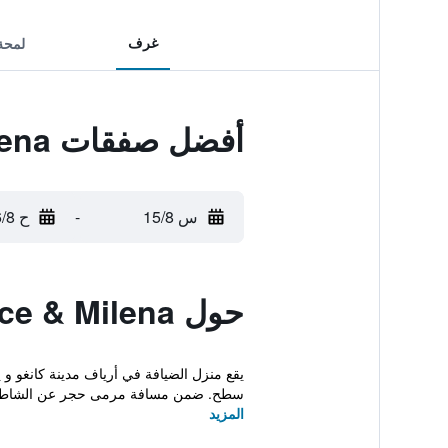
غرف
لمحة
أفضل صفقات Villa Grace & Milena
س 15/8
-
ح 16/8
حول Villa Grace & Milena
يقع منزل الضيافة في أرياف مدينة كانغو 
سطح. ضمن مسافة مرمى حجر عن الشاطئ 
المزيد