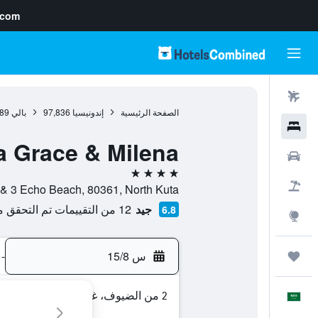
.com
رحلات طيران
الصفحة الرئيسية
إندونيسيا
97,836
بالي
89
فنادق
la Grace & Milena
سيارات
4 نجوم
حزم العروض
ma No. 2 & 3 Echo Beach, 80361, North Kuta
جيد
12 من التقييمات تم التحقق منها
6.8
استكشاف
س 15/8
-
رحلات
2 من الضيوف، غرفة واحدة
العَرَبِيَّة