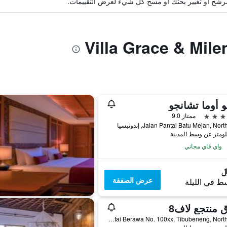
ة مرشح أو تغيير بحثك أو مسح كل شيء لعرض التقييمات.
 أوما تشانجو
ممتاز 9.0
Jalan Pantai Batu Mejan, Nor, إندونيسيا
واي فاي مجاني
عرض الصفقة
ط في الليلة
 منتجع لاف8
Jln.Pantai Berawa No. 100xx, Tibubeneng, North Kuta, إندونيسيا