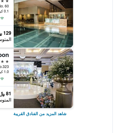
4 نجوم
tini No. 60
0.1 كيلومتر عن وسط المدينة
129 ﷼
المتوس
bon
3 نجوم
rev No.323
1.0 كيلومتر عن وسط المدينة
81 ﷼
المتوس
شاهد المزيد من الفنادق القريبة