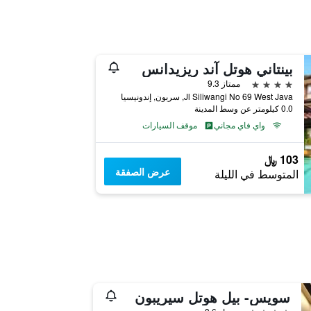
بينتاني هوتل آند ريزيدانس
4 نجوم
ممتاز 9.3
Jl Siliwangi No 69 West Java, سربون, إندونيسيا
0.0 كيلومتر عن وسط المدينة
واي فاي مجاني
موقف السيارات
103 ﷼
عرض الصفقة
المتوسط في الليلة
سويس- بيل هوتل سيريبون