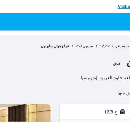
Visit 
جاوة الغربية
12,261
سربون
259
غراج هوتل سايربون
فندق
ح 16/8