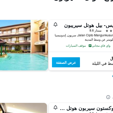
س- بيل هوتل سيريبون
ممتاز 8.6
Jalan Cipto Mangunk, سربون, إندونيسيا
واي فاي مجاني
موقف السيارات
عرض الصفقة
ط في الليلة
ذا لوكستون سيربون هوتل آند كونفنشين