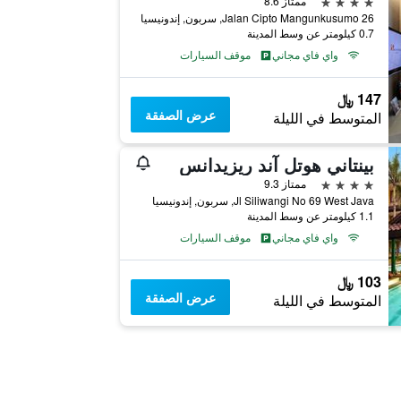
4 نجوم
ممتاز 8.6
Jalan Cipto Mangunkusumo 26, سربون, إندونيسيا
0.7 كيلومتر عن وسط المدينة
واي فاي مجاني
موقف السيارات
147 ﷼
عرض الصفقة
المتوسط في الليلة
بينتاني هوتل آند ريزيدانس
4 نجوم
ممتاز 9.3
Jl Siliwangi No 69 West Java, سربون, إندونيسيا
1.1 كيلومتر عن وسط المدينة
واي فاي مجاني
موقف السيارات
103 ﷼
عرض الصفقة
المتوسط في الليلة