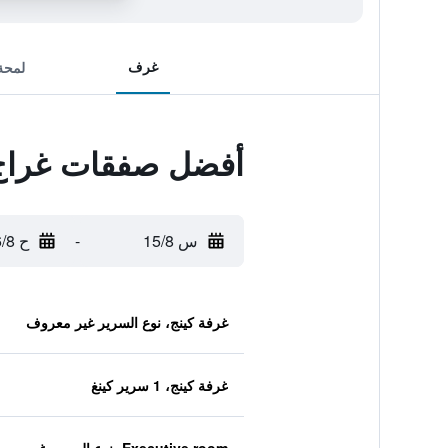
غرف
لمحة
أفضل صفقات غراج
س 15/8
-
ح 16/8
غرفة كينج، نوع السرير غير معروف
غرفة كينج، 1 سرير كينغ