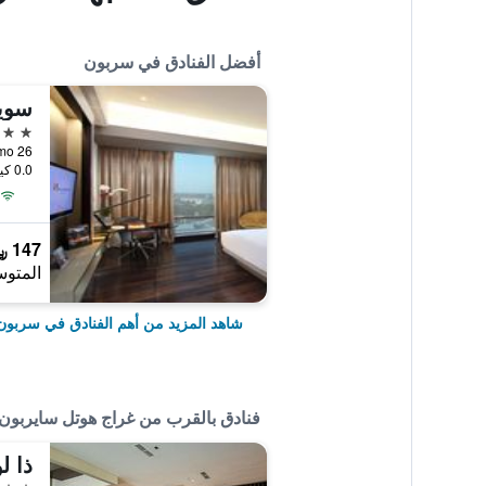
أفضل الفنادق في سربون
سوي
4 نجوم
usumo 26
0.0 كيلومتر عن وسط المدينة
147 ﷼
المتوس
شاهد المزيد من أهم الفنادق في سربون
فنادق بالقرب من غراج هوتل سايربون