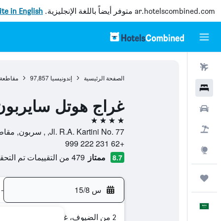
ar.hotelscombined.com
متوفر أيضاً باللغة الإنجليزية.
site in English
رحلات طيران
الصفحة الرئيسية
إندونيسيا
97,857
مقاطعة 
فنادق
غراج هوتل سايربون
سيارات
4 نجوم
حزم العروض
Jl. R.A. Kartini No. 77, , سربون, مقاطعة جاوة الغربية, إندونيسيا
+62 231 222 999
استكشاف
ممتاز
479 من التقييمات تم التحقق منها
8.7
رحلات
س 15/8
-
العَرَبِيَّة
2 من الضيوف، غرفة واحدة