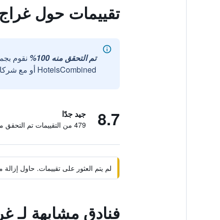
تقييمات حول غراج
تم التحقق منه 100%
نقوم بجم
HotelsCombined أو مع شركائنا الخارجيين الموثوقين.
8.7
جيد جدًا
479 من التقييمات تم التحقق منها
لم يتم العثور على تقييمات. حاول إزال
فنادق مشابهة لـ غ