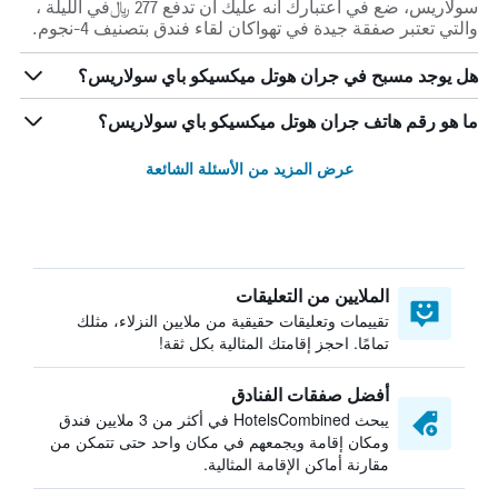
سولاريس، ضع في اعتبارك أنه عليك أن تدفع 277 ﷼في الليلة ،
والتي تعتبر صفقة جيدة في تهواكان لقاء فندق بتصنيف 4-نجوم.
هل يوجد مسبح في جران هوتل ميكسيكو باي سولاريس؟
ما هو رقم هاتف جران هوتل ميكسيكو باي سولاريس؟
عرض المزيد من الأسئلة الشائعة
الملايين من التعليقات
تقييمات وتعليقات حقيقية من ملايين النزلاء، مثلك
تمامًا. احجز إقامتك المثالية بكل ثقة!
أفضل صفقات الفنادق
يبحث HotelsCombined في أكثر من 3 ملايين فندق
ومكان إقامة ويجمعهم في مكان واحد حتى تتمكن من
مقارنة أماكن الإقامة المثالية.