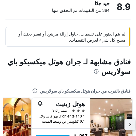
8.9
جيد جدًا
364 من التقييمات تم التحقق منها
لم يتم العثور على تقييمات. حاول إزالة مرشح أو تغيير بحثك أو
مسح كل شيء لعرض التقييمات.
فنادق مشابهة لـ جران هوتل ميكسيكو باي
سولاريس
فنادق بالقرب من جران هوتل ميكسيكو باي سولاريس
هوتل زينيث
3 نجوم
ممتاز 9.6
1 Poniente 113, تهواكان, ولاية بويبلا, المكسيك
0.1 كيلومتر عن وسط المدينة
267 ﷼