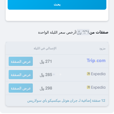
بحث
صفقات من
271 ﷼
/
أرخص سعر الليلة الواحدة
مزود
الإجمالي في الليلة
271 ﷼
عرض الصفقة
285 ﷼
عرض الصفقة
298 ﷼
عرض الصفقة
12 صفقة إضافية لـ جران هوتل ميكسيكو باي سولاريس