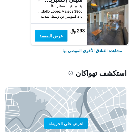
3 نجوم
ممتاز 9.1
Calzada Adolfo Lopez Mateos 3800, تهواكان, ولاية بويبلا, المكسيك
2.5 كيلومتر عن وسط المدينة
293 ﷼
عرض الصفقة
مشاهدة الفنادق الأخرى الموصى بها
استكشف تهواكان
اعرض على الخريطة