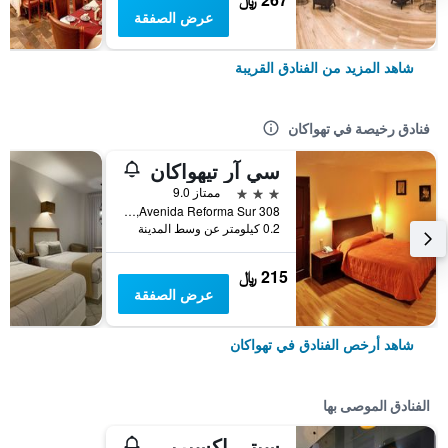
عرض الصفقة
شاهد المزيد من الفنادق القريبة
فنادق رخيصة في تهواكان
سي آر تيهواكان
3 نجوم
ممتاز 9.0
Avenida Reforma Sur 308, تهواكان, ولاية بويبلا, المكسيك
0.2 كيلومتر عن وسط المدينة
215 ﷼
عرض الصفقة
شاهد أرخص الفنادق في تهواكان
الفنادق الموصى بها
سيتي إكسبريس من ماريوت - تهواكان