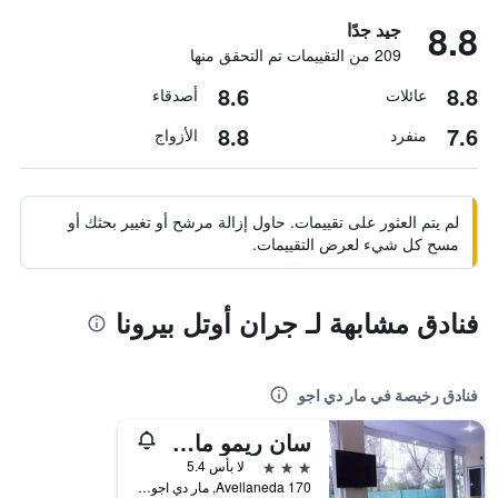
8.8
جيد جدًا
209 من التقييمات تم التحقق منها
8.6
8.8
عائلات
أصدقاء
8.8
7.6
منفرد
الأزواج
لم يتم العثور على تقييمات. حاول إزالة مرشح أو تغيير بحثك أو
مسح كل شيء لعرض التقييمات.
فنادق مشابهة لـ جران أوتل بيرونا
فنادق رخيصة في مار دي اجو
سان ريمو ماجستك هوتل
3 نجوم
لا بأس 5.4
Avellaneda 170, مار دي اجو, محافظة بوينس أيرس, الأرجنتين