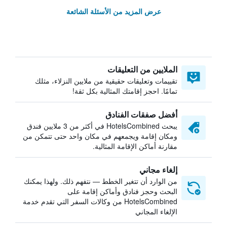
عرض المزيد من الأسئلة الشائعة
الملايين من التعليقات
تقييمات وتعليقات حقيقية من ملايين النزلاء، مثلك
تمامًا. احجز إقامتك المثالية بكل ثقة!
أفضل صفقات الفنادق
يبحث HotelsCombined في أكثر من 3 ملايين فندق
ومكان إقامة ويجمعهم في مكان واحد حتى تتمكن من
مقارنة أماكن الإقامة المثالية.
إلغاء مجاني
من الوارد أن تتغير الخطط — نتفهم ذلك. ولهذا يمكنك
البحث وحجز فنادق وأماكن إقامة على
HotelsCombined من وكالات السفر التي تقدم خدمة
الإلغاء المجاني