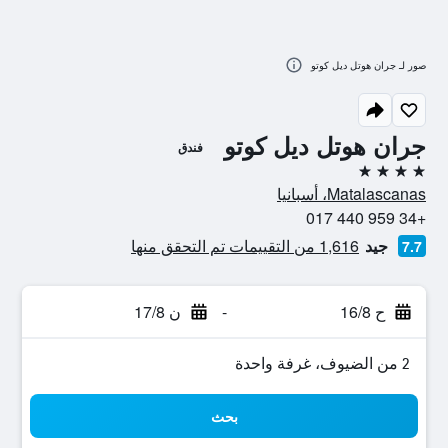
صور لـ جران هوتل ديل كوتو
جران هوتل ديل كوتو
فندق
4 نجوم
Matalascanas، أسبانيا
+34 959 440 017
جيد
1,616 من التقييمات تم التحقق منها
7.7
ح 16/8
-
ن 17/8
2 من الضيوف، غرفة واحدة
بحث