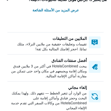
عرض المزيد من الأسئلة الشائعة
الملايين من التعليقات
تقييمات وتعليقات حقيقية من ملايين النزلاء، مثلك
تمامًا. احجز إقامتك المثالية بكل ثقة!
أفضل صفقات الفنادق
يبحث HotelsCombined في أكثر من 3 ملايين فندق
ومكان إقامة ويجمعهم في مكان واحد حتى تتمكن من
مقارنة أماكن الإقامة المثالية.
إلغاء مجاني
من الوارد أن تتغير الخطط — نتفهم ذلك. ولهذا يمكنك
البحث وحجز فنادق وأماكن إقامة على
HotelsCombined من وكالات السفر التي تقدم خدمة
الإلغاء المجاني