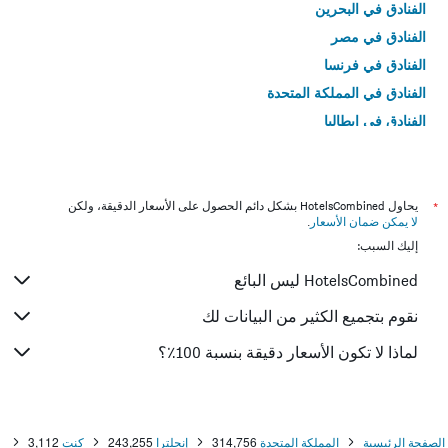
الفنادق في البحرين
الفنادق في مصر
الفنادق في فرنسا
الفنادق في المملكة المتحدة
الفنادق في إيطاليا
الفنادق في تايلاند
*
يحاول HotelsCombined بشكل دائم الحصول على الأسعار الدقيقة، ولكن
لا يمكن ضمان الأسعار
.
إليك السبب:
HotelsCombined ليس البائع
نقوم بتجميع الكثير من البيانات لك
لماذا لا تكون الأسعار دقيقة بنسبة 100٪؟
الصفحة الرئيسية
المملكة المتحدة
314,756
إنجلترا
243,255
كنت
3,112