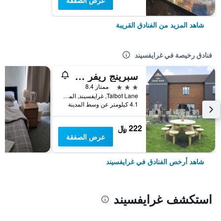
عرض الصفقة
شاهد المزيد من الفنادق القريبة
فنادق رخيصة في غرايفسيند
سبرينج ريفر إبزفليت من مارستونز إنز
3 نجوم
ممتاز 8.4
Talbot Lane, غرايفسيند, المملكة المتحدة
4.1 كيلومتر عن وسط المدينة
222 ﷼
عرض الصفقة
شاهد أرخص الفنادق في غرايفسيند
استكشف غرايفسيند