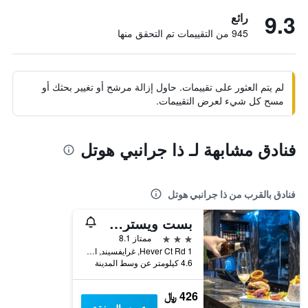
9.3
رائع
945 من التقييمات تم التحقق منها
لم يتم العثور على تقييمات. حاول إزالة مرشح أو تغيير بحثك أو
مسح كل شيء لعرض التقييمات.
فنادق مشابهة لـ ذا جرانبي هوتل
فنادق بالقرب من ذا جرانبي هوتل
بست ويسترن مانور هوتل
3 نجوم
ممتاز 8.1
1 Hever Ct Rd, غرايفسيند, المملكة المتحدة
4.6 كيلومتر عن وسط المدينة
426 ﷼