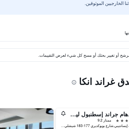
ة مرشح أو تغيير بحثك أو مسح كل شيء لعرض التقييمات.
ق غراند انكا
ويندهام جراند إسطنبول ليفينت
ممتاز 9.2
منطقة إيسانتيبي,شارع بويوكديري 177-183 شيشلي, اسطنبول, تركيا