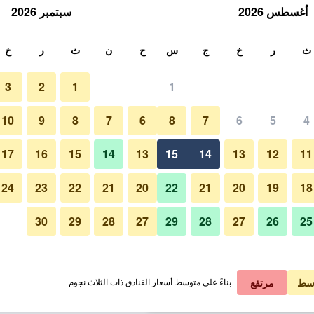
أغسطس 2026
سبتمبر 2026
ث
ث
ر
خ
ج
س
ح
ن
ث
ر
خ
3
2
1
1
لة الواحدة
10
9
8
7
6
8
7
6
5
4
حمام
لي في الليلة
17
16
15
14
13
15
14
13
12
11
 ﷼
عرض الصفقة
24
23
22
21
20
22
21
20
19
18
30
29
28
27
29
28
27
26
25
صور لـ فندق غراند انكا
 ﷼
عرض الصفقة
 ﷼
عرض الصفقة
سط
مرتفع
بناءً على متوسط أسعار الفنادق ذات الثلاث نجوم.