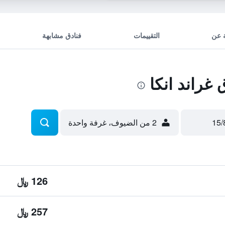
 عن
التقييمات
فنادق مشابهة
راند انكا
2 من الضيوف، غرفة واحدة
126 ﷼
257 ﷼