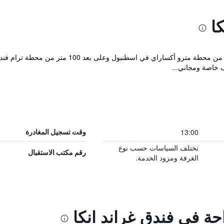
ا
يقع فندق غراند انكا على بعد 800 متر فقط من محطة مت
ف خاصة ومجاني...
13:00
وقت تسجيل المغادرة
تختلف السياسات حسب نوع
رقم مكتب الاستقبال
الغرفة ومزود الخدمة.
احة في فندق غراند انكا