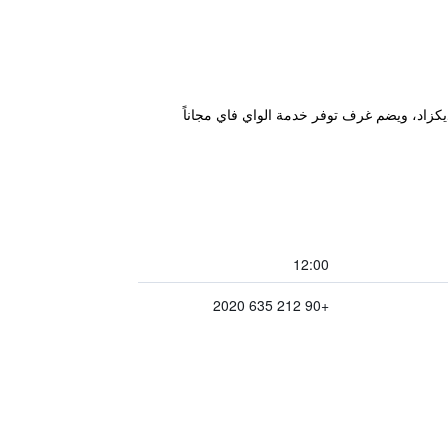
رو أكساراي في اسطنبول وعلى بعد 100 متر من محطة ترام فنديكزاد، ويضم غرف توفر خدمة الواي فاي مجاناً
12:00
+90 212 635 2020