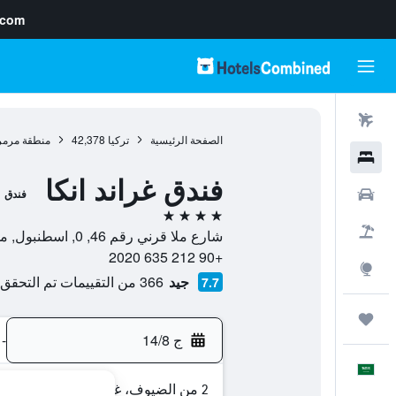
.com
رحلات طيران
الصفحة الرئيسية
تركيا
42,378
منطقة مرمر
فنادق
فندق غراند انكا
سيارات
فندق
4 نجوم
حزم العروض
شارع ملا قرني رقم 46, 0, اسطنبول, محافظة إسطنبول, تركيا
+90 212 635 2020
استكشاف
جيد
366 من التقييمات تم التحقق منها
7.7
رحلات
ج 14/8
-
العَرَبِيَّة
2 من الضيوف، غرفة واحدة