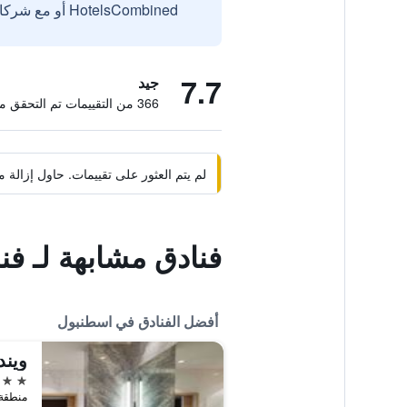
HotelsCombined أو مع شركائنا الخارجيين الموثوقين.
7.7
جيد
366 من التقييمات تم التحقق منها
لم يتم العثور على تقييمات. حاول إزال
فنادق مشابهة لـ فند
أفضل الفنادق في اسطنبول
5 نجوم