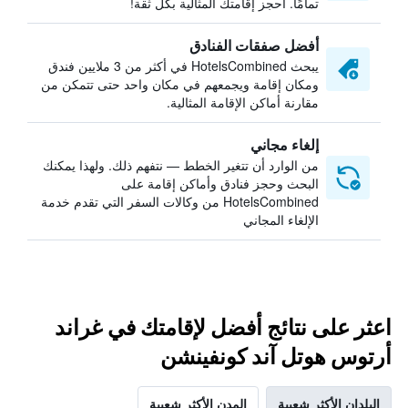
تمامًا. احجز إقامتك المثالية بكل ثقة!
أفضل صفقات الفنادق
يبحث HotelsCombined في أكثر من 3 ملايين فندق
ومكان إقامة ويجمعهم في مكان واحد حتى تتمكن من
مقارنة أماكن الإقامة المثالية.
إلغاء مجاني
من الوارد أن تتغير الخطط — نتفهم ذلك. ولهذا يمكنك
البحث وحجز فنادق وأماكن إقامة على
HotelsCombined من وكالات السفر التي تقدم خدمة
الإلغاء المجاني
اعثر على نتائج أفضل لإقامتك في غراند
أرتوس هوتل آند كونفينشن
البلدان الأكثر شعبية
المدن الأكثر شعبية