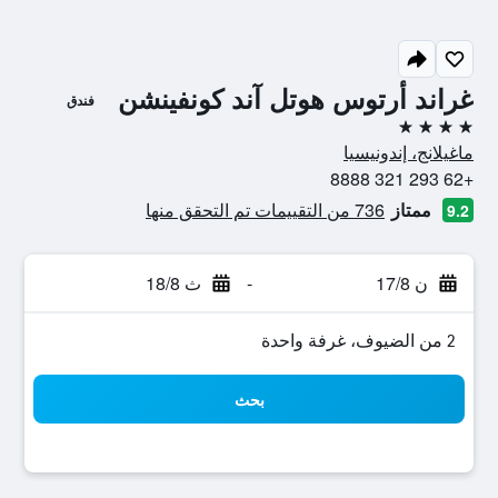
غراند أرتوس هوتل آند كونفينشن
فندق
4 نجوم
ماغيلانج، إندونيسيا
+62 293 321 8888
ممتاز
736 من التقييمات تم التحقق منها
9.2
ن 17/8
-
ث 18/8
2 من الضيوف، غرفة واحدة
بحث