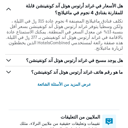
هل الأسعار في غراند أرتوس هوتل آند كونفينشن قابلة
للمقارنة بفنادق 4 نجوم في ماغيلانج؟
تكلف فنادق ماغيلانج المصنفة 4 نجوم عادة 315 ﷼ في الليلة ،
ولكن وسطياً يتوفر غراند أرتوس هوتل آند كونفينشن بسعر أقل
بنسبة 13% عن معدل السعر في المنطقة. يمكنك الاستمتاع عادة
بالاقامة في غراند أرتوس هوتل آند كونفينشن بـ 277 ﷼ في الليلة.
هذه صفقة رائعة لمستخدمي HotelsCombined الذين يخططون
لزيارة ماغيلانج.
هل يوجد مسبح في غراند أرتوس هوتل آند كونفينشن؟
ما هو رقم هاتف غراند أرتوس هوتل آند كونفينشن؟
عرض المزيد من الأسئلة الشائعة
الملايين من التعليقات
تقييمات وتعليقات حقيقية من ملايين النزلاء، مثلك