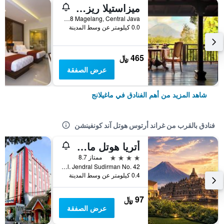
ميزاستيلا ريزورت آند سبا
Po.Box.108 Magelang, Central Java, ماغيلانج, إندونيسيا
0.0 كيلومتر عن وسط المدينة
465 ﷼
عرض الصفقة
شاهد المزيد من أهم الفنادق في ماغيلانج
فنادق بالقرب من غراند أرتوس هوتل آند كونفينشن
أتريا هوتل ماجلانج
4 نجوم
ممتاز 8.7
Jl. Jendral Sudirman No. 42, ماغيلانج, إندونيسيا
0.4 كيلومتر عن وسط المدينة
97 ﷼
عرض الصفقة