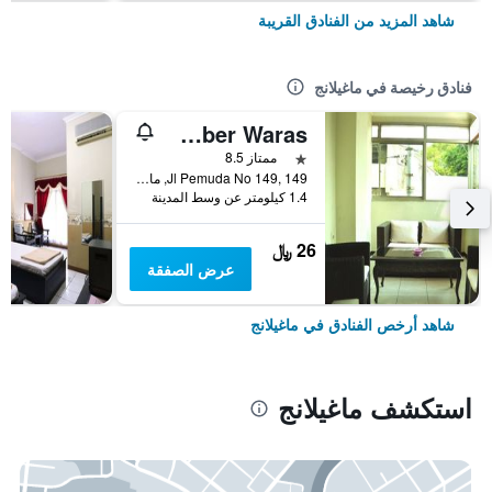
شاهد المزيد من الفنادق القريبة
فنادق رخيصة في ماغيلانج
Hotel Sumber Waras
نجمة واحدة
ممتاز 8.5
Jl Pemuda No 149, 149, ماغيلانج, إندونيسيا
1.4 كيلومتر عن وسط المدينة
26 ﷼
عرض الصفقة
شاهد أرخص الفنادق في ماغيلانج
استكشف ماغيلانج