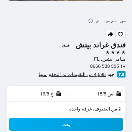
صور لـ فندق غراند بيتش
فندق غراند بيتش
فندق
4 نجوم
ميامي بيتش، FL
+1 305 538 8666
جيد
4,595 من التقييمات تم التحقق منها
7.8
س 15/8
-
ح 16/8
2 من الضيوف، غرفة واحدة
بحث