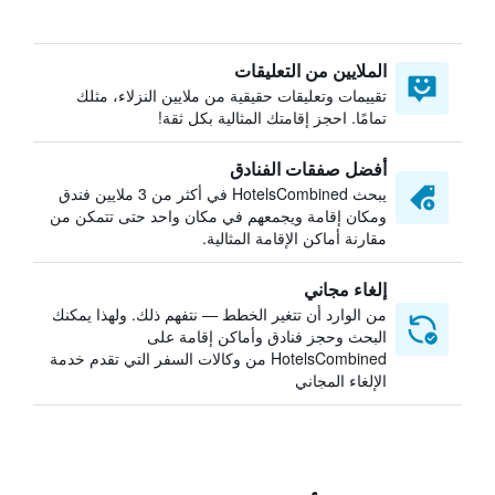
الملايين من التعليقات
تقييمات وتعليقات حقيقية من ملايين النزلاء، مثلك
تمامًا. احجز إقامتك المثالية بكل ثقة!
أفضل صفقات الفنادق
يبحث HotelsCombined في أكثر من 3 ملايين فندق
ومكان إقامة ويجمعهم في مكان واحد حتى تتمكن من
مقارنة أماكن الإقامة المثالية.
إلغاء مجاني
من الوارد أن تتغير الخطط — نتفهم ذلك. ولهذا يمكنك
البحث وحجز فنادق وأماكن إقامة على
HotelsCombined من وكالات السفر التي تقدم خدمة
الإلغاء المجاني