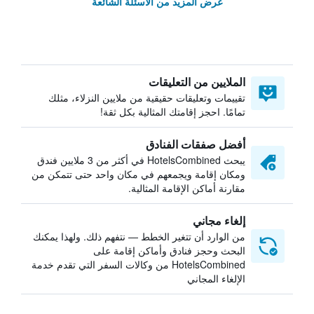
عرض المزيد من الأسئلة الشائعة
الملايين من التعليقات
تقييمات وتعليقات حقيقية من ملايين النزلاء، مثلك
تمامًا. احجز إقامتك المثالية بكل ثقة!
أفضل صفقات الفنادق
يبحث HotelsCombined في أكثر من 3 ملايين فندق
ومكان إقامة ويجمعهم في مكان واحد حتى تتمكن من
مقارنة أماكن الإقامة المثالية.
إلغاء مجاني
من الوارد أن تتغير الخطط — نتفهم ذلك. ولهذا يمكنك
البحث وحجز فنادق وأماكن إقامة على
HotelsCombined من وكالات السفر التي تقدم خدمة
الإلغاء المجاني