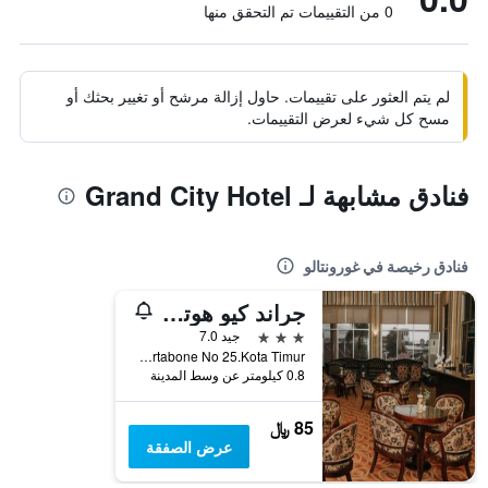
0 من التقييمات تم التحقق منها
لم يتم العثور على تقييمات. حاول إزالة مرشح أو تغيير بحثك أو
مسح كل شيء لعرض التقييمات.
فنادق مشابهة لـ Grand City Hotel
فنادق رخيصة في غورونتالو
جراند كيو هوتل جورونتالو
3 نجوم
جيد 7.0
Jl Hi Nani Wartabone No 25.Kota Timur, غورونتالو, إندونيسيا
0.8 كيلومتر عن وسط المدينة
85 ﷼
عرض الصفقة