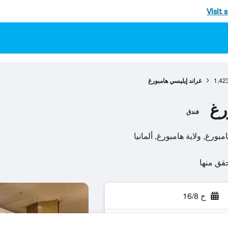
Visit 
1,42
غراند إيليسي هامبورغ
رغ
فندق
ح 16/8