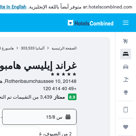
ar.hotelscombined.com
متوفر أيضاً باللغة الإنجليزية.
site in English
رحلات طيران
الصفحة الرئيسية
ألمانيا
303,533
هامبورغ
3
فنادق
غراند إيليسي هامبو
سيارات
5 نجوم
حزم العروض
Rothenbaumchaussee 10, 20148, هامبورغ, ولاية هامبورغ, ألمانيا
+49 40 414 120
استكشاف
ممتاز
3,439 من التقييمات تم التحقق منها
8.9
الحصول على المزيد على التطبيق
س 15/8
-
رحلات
2 من الضيوف، غرفة واحدة