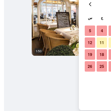
ج
س
5
4
12
11
1/50
بوفيه
19
18
26
25