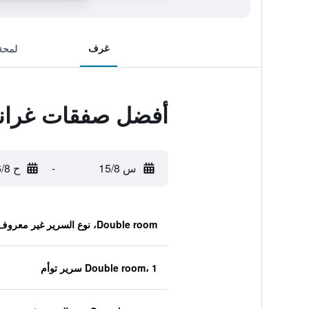
غرف
لمحة
أفضل صفقات غراند
س 15/8
-
ح 16/8
Double room، نوع السرير غير معروف
Double room، 1 سرير توأم