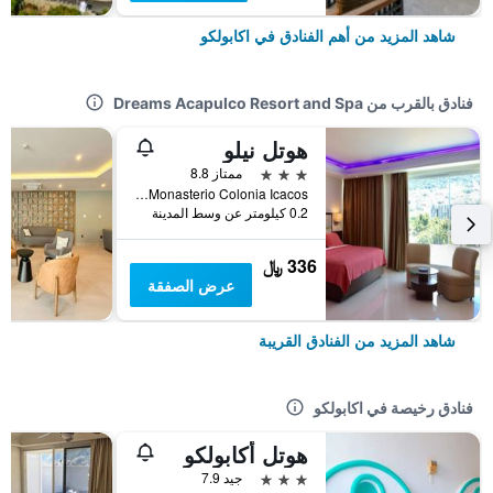
شاهد المزيد من أهم الفنادق في اكابولكو
فنادق بالقرب من Dreams Acapulco Resort and Spa
هوتل نيلو
3 نجوم
ممتاز 8.8
Calle 4 Numero 105 Esquina Ortiz Monasterio Colonia Icacos, اكابولكو, ولاية غيريرو, المكسيك
0.2 كيلومتر عن وسط المدينة
336 ﷼
عرض الصفقة
شاهد المزيد من الفنادق القريبة
فنادق رخيصة في اكابولكو
هوتل أكابولكو
3 نجوم
جيد 7.9