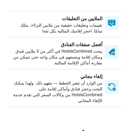
الملايين من التعليقات
تقييمات وتعليقات حقيقية من ملايين النزلاء، مثلك
تمامًا. احجز إقامتك المثالية بكل ثقة!
أفضل صفقات الفنادق
يبحث HotelsCombined في أكثر من 3 ملايين فندق
ومكان إقامة ويجمعهم في مكان واحد حتى تتمكن من
مقارنة أماكن الإقامة المثالية.
إلغاء مجاني
من الوارد أن تتغير الخطط — نتفهم ذلك. ولهذا يمكنك
البحث وحجز فنادق وأماكن إقامة على
HotelsCombined من وكالات السفر التي تقدم خدمة
الإلغاء المجاني