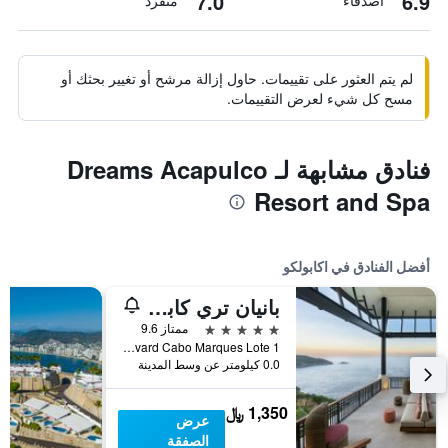
7.0
6.9
أصدقاء
منفرد
لم يتم العثور على تقييمات. حاول إزالة مرشح أو تغيير بحثك أو
مسح كل شيء لعرض التقييمات.
فنادق مشابهة لـ Dreams Acapulco
Resort and Spa
أفضل الفنادق في اكابولكو
بانيان تري كابو ماركيز
5 نجوم
ممتاز 9.6
Boulevard Cabo Marques Lote 1, اكابولكو, ولاية غيريرو, المكسيك
0.0 كيلومتر عن وسط المدينة
1,350 ﷼
عرض
الصفقة