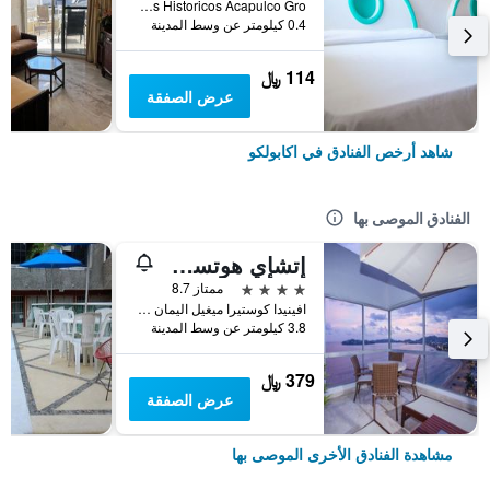
Benito Juarez 28 Barrios Historicos Acapulco Gro, اكابولكو, ولاية غيريرو, المكسيك
0.4 كيلومتر عن وسط المدينة
114 ﷼
عرض الصفقة
شاهد أرخص الفنادق في اكابولكو
الفنادق الموصى بها
إتشإي هوتسون هوتل أكابولكو
4 نجوم
ممتاز 8.7
افينيدا كوستيرا ميغيل اليمان 123, اكابولكو, ولاية غيريرو, المكسيك
3.8 كيلومتر عن وسط المدينة
379 ﷼
عرض الصفقة
مشاهدة الفنادق الأخرى الموصى بها