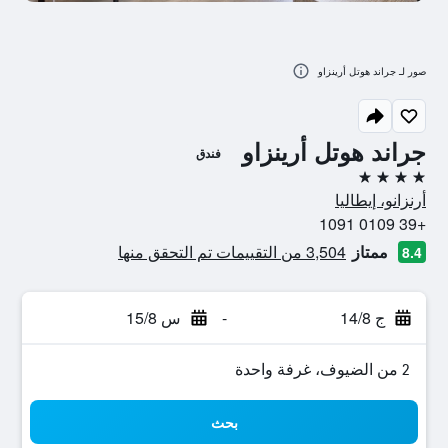
صور لـ جراند هوتل أرينزاو
جراند هوتل أرينزاو
فندق
4 نجوم
أرنزانو، إيطاليا
+39 0109 1091
ممتاز
3,504 من التقييمات تم التحقق منها
8.4
ج 14/8
-
س 15/8
2 من الضيوف، غرفة واحدة
بحث