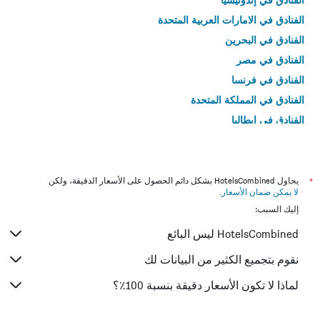
الفنادق في الامارات العربية المتحدة
الفنادق في البحرين
الفنادق في مصر
الفنادق في فرنسا
الفنادق في المملكة المتحدة
الفنادق في إيطاليا
الفنادق في تايلاند
*
يحاول HotelsCombined بشكل دائم الحصول على الأسعار الدقيقة، ولكن
لا يمكن ضمان الأسعار
.
إليك السبب:
HotelsCombined ليس البائع
نقوم بتجميع الكثير من البيانات لك
لماذا لا تكون الأسعار دقيقة بنسبة 100٪؟