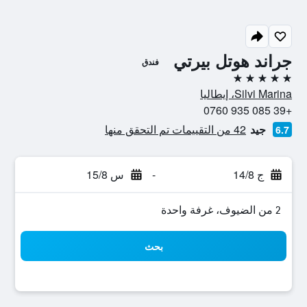
جراند هوتل بيرتي
فندق
5 نجوم
Silvi Marina، إيطاليا
+39 085 935 0760
جيد
42 من التقييمات تم التحقق منها
6.7
ج 14/8
-
س 15/8
2 من الضيوف، غرفة واحدة
بحث