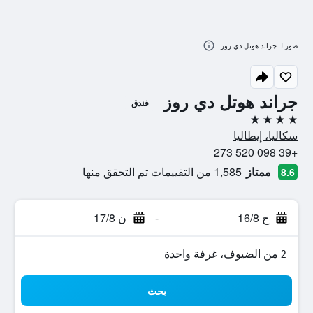
صور لـ جراند هوتل دي روز
جراند هوتل دي روز
فندق
4 نجوم
سكاليا، إيطاليا
+39 098 520 273
ممتاز
1,585 من التقييمات تم التحقق منها
8.6
ح 16/8
-
ن 17/8
2 من الضيوف، غرفة واحدة
بحث