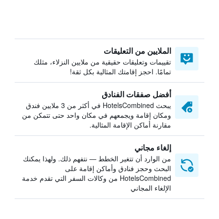
الملايين من التعليقات
تقييمات وتعليقات حقيقية من ملايين النزلاء، مثلك
تمامًا. احجز إقامتك المثالية بكل ثقة!
أفضل صفقات الفنادق
يبحث HotelsCombined في أكثر من 3 ملايين فندق
ومكان إقامة ويجمعهم في مكان واحد حتى تتمكن من
مقارنة أماكن الإقامة المثالية.
إلغاء مجاني
من الوارد أن تتغير الخطط — نتفهم ذلك. ولهذا يمكنك
البحث وحجز فنادق وأماكن إقامة على
HotelsCombined من وكالات السفر التي تقدم خدمة
الإلغاء المجاني