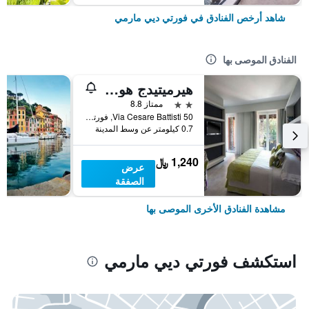
شاهد أرخص الفنادق في فورتي ديي مارمي
الفنادق الموصى بها
هيرميتيدج هوتل آند ريزورت فورتي دي مارمي - ستار هوتلز كوليتزيون
2 نجمتين
ممتاز 8.8
Via Cesare Battisti 50, فورتي ديي مارمي, توسكانا, إيطاليا
0.7 كيلومتر عن وسط المدينة
1,240 ﷼
عرض
الصفقة
مشاهدة الفنادق الأخرى الموصى بها
استكشف فورتي ديي مارمي