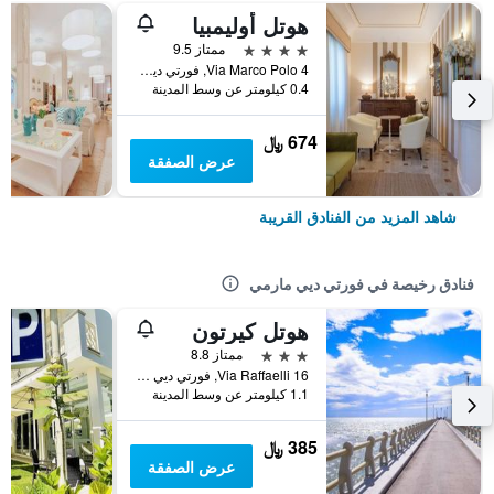
هوتل أوليمبيا
4 نجوم
ممتاز 9.5
Via Marco Polo 4, فورتي ديي مارمي, توسكانا, إيطاليا
0.4 كيلومتر عن وسط المدينة
674 ﷼
عرض الصفقة
شاهد المزيد من الفنادق القريبة
فنادق رخيصة في فورتي ديي مارمي
هوتل كيرتون
3 نجوم
ممتاز 8.8
Via Raffaelli 16, فورتي ديي مارمي, توسكانا, إيطاليا
1.1 كيلومتر عن وسط المدينة
385 ﷼
عرض الصفقة