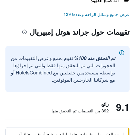
آلة صنع القهوة
عرض جميع وسائل الراحة وعددها 139
تقييمات حول جراند هوتل إمبيريال
تم التحقق منه 100%
نقوم بجمع وعرض التقييمات من
الحجوزات التي تم التحقق منها فقط والتي تم إجراؤها
بواسطة مستخدمين حقيقيين مع HotelsCombined أو
مع شركائنا الخارجيين الموثوقين.
9.1
رائع
392 من التقييمات تم التحقق منها
لم يتم العثور على تقييمات. حاول إزالة مرشح أو تغيير بحثك أو