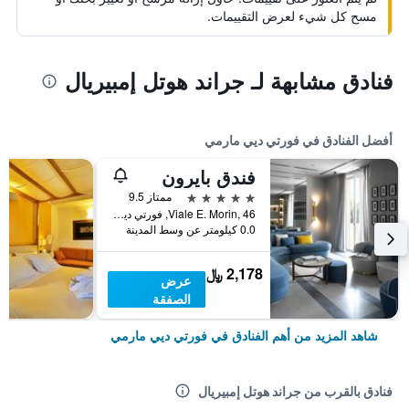
مسح كل شيء لعرض التقييمات.
فنادق مشابهة لـ جراند هوتل إمبيريال
أفضل الفنادق في فورتي ديي مارمي
فندق بايرون
5 نجوم
ممتاز 9.5
Viale E. Morin, 46, فورتي ديي مارمي, توسكانا, إيطاليا
0.0 كيلومتر عن وسط المدينة
2,178 ﷼
عرض
الصفقة
شاهد المزيد من أهم الفنادق في فورتي ديي مارمي
فنادق بالقرب من جراند هوتل إمبيريال