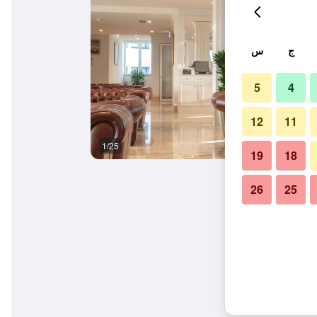
ج
س
5
4
12
11
1/25
غرفة نوم
19
18
26
25