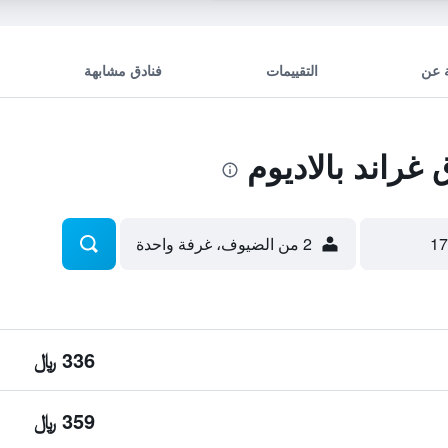
 عن
التقييمات
فنادق مشابهة
راند بالاديوم
2 من الضيوف، غرفة واحدة
336 ﷼
359 ﷼