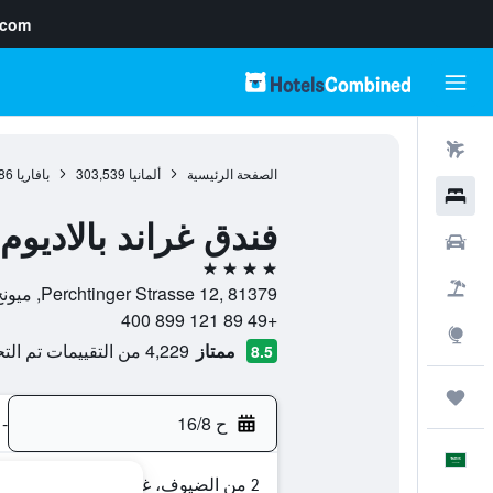
.com
رحلات طيران
الصفحة الرئيسية
ألمانيا
303,539
بافاريا
86
فنادق
فندق غراند بالاديوم
سيارات
4 نجوم
حزم العروض
Perchtinger Strasse 12, 81379, ميونخ, بافاريا, ألمانيا
+49 89 121 899 400
استكشاف
ممتاز
4,229 من التقييمات تم التحقق منها
8.5
رحلات
ح 16/8
-
العَرَبِيَّة
2 من الضيوف، غرفة واحدة