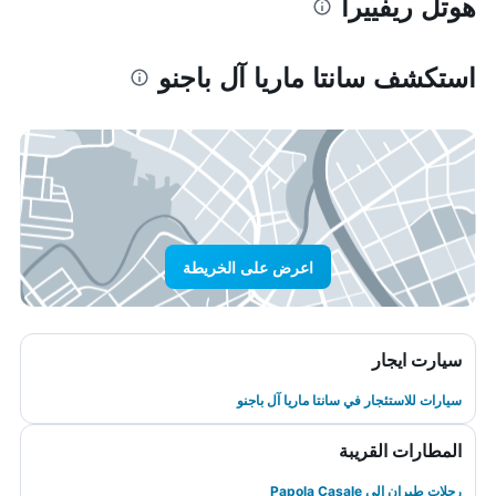
هوتل ريفييرا
استكشف سانتا ماريا آل باجنو
اعرض على الخريطة
سيارت ايجار
سيارات للاستئجار في سانتا ماريا آل باجنو
المطارات القريبة
رحلات طيران إلى Papola Casale