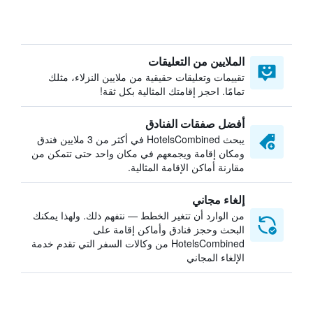
الملايين من التعليقات
تقييمات وتعليقات حقيقية من ملايين النزلاء، مثلك
تمامًا. احجز إقامتك المثالية بكل ثقة!
أفضل صفقات الفنادق
يبحث HotelsCombined في أكثر من 3 ملايين فندق
ومكان إقامة ويجمعهم في مكان واحد حتى تتمكن من
مقارنة أماكن الإقامة المثالية.
إلغاء مجاني
من الوارد أن تتغير الخطط — نتفهم ذلك. ولهذا يمكنك
البحث وحجز فنادق وأماكن إقامة على
HotelsCombined من وكالات السفر التي تقدم خدمة
الإلغاء المجاني