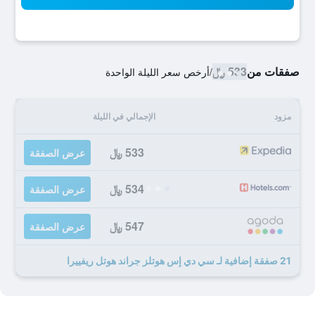
صفقات من
533 ﷼
/
أرخص سعر الليلة الواحدة
مزود
الإجمالي في الليلة
533 ﷼
عرض الصفقة
534 ﷼
عرض الصفقة
547 ﷼
عرض الصفقة
21 صفقة إضافية لـ سي دي إس هوتلز جراند هوتل ريفييرا