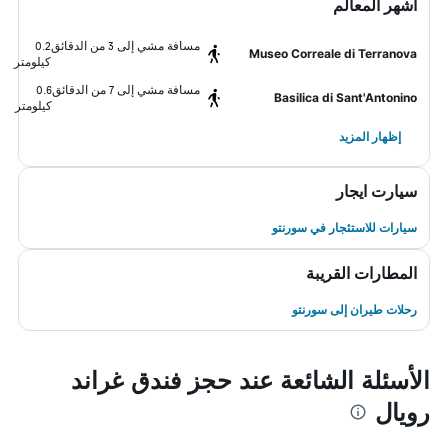
أشهر المعالم
مسافة مشي إلى 3 من الدقائق
0.2
Museo Correale di Terranova
كيلومتر
مسافة مشي إلى 7 من الدقائق
0.6
Basilica di Sant'Antonino
كيلومتر
إظهار المزيد
سيارت ايجار
سيارات للاستئجار في سورنتو
المطارات القريبة
رحلات طيران إلى سورنتو
الأسئلة الشائعة عند حجز فندق غراند
رويال