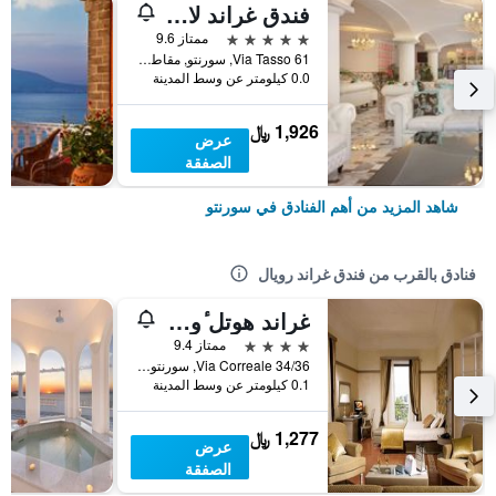
فندق غراند لا فافوريتا
5 نجوم
ممتاز 9.6
Via Tasso 61, سورنتو, مقاطعة نابولي, إيطاليا
0.0 كيلومتر عن وسط المدينة
1,926 ﷼
عرض
الصفقة
شاهد المزيد من أهم الفنادق في سورنتو
فنادق بالقرب من فندق غراند رويال
غراند هوتل ٔوروبا بالاس
4 نجوم
ممتاز 9.4
34/36 Via Correale, سورنتو, مقاطعة نابولي, إيطاليا
0.1 كيلومتر عن وسط المدينة
1,277 ﷼
عرض
الصفقة