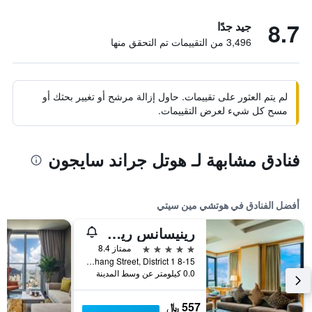
8.7
جيد جدًا
3,496 من التقييمات تم التحقق منها
لم يتم العثور على تقييمات. حاول إزالة مرشح أو تغيير بحثك أو
مسح كل شيء لعرض التقييمات.
فنادق مشابهة لـ هوتل جراند سايجون
أفضل الفنادق في هوتشي مين سيتي
رينيسانس ريفرسايد هوتل سايجون
5 نجوم
ممتاز 8.4
8-15 Ton Duc Thang Street, District 1, هوتشي مين سيتي, فيتنام
0.0 كيلومتر عن وسط المدينة
557 ﷼