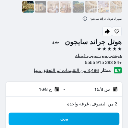
صور لـ هوتل جراند سايجون
هوتل جراند سايجون
فندق
5 نجوم
هوتشي مين سيتي، فيتنام
+84 283 915 5555
ممتاز
3,496 من التقييمات تم التحقق منها
8.7
س 15/8
-
ح 16/8
2 من الضيوف، غرفة واحدة
بحث