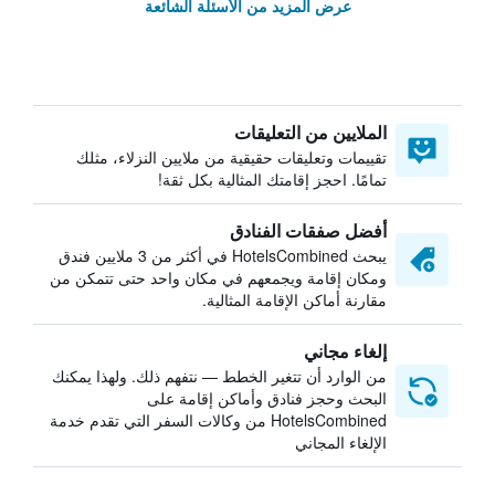
عرض المزيد من الأسئلة الشائعة
الملايين من التعليقات
تقييمات وتعليقات حقيقية من ملايين النزلاء، مثلك
تمامًا. احجز إقامتك المثالية بكل ثقة!
أفضل صفقات الفنادق
يبحث HotelsCombined في أكثر من 3 ملايين فندق
ومكان إقامة ويجمعهم في مكان واحد حتى تتمكن من
مقارنة أماكن الإقامة المثالية.
إلغاء مجاني
من الوارد أن تتغير الخطط — نتفهم ذلك. ولهذا يمكنك
البحث وحجز فنادق وأماكن إقامة على
HotelsCombined من وكالات السفر التي تقدم خدمة
الإلغاء المجاني