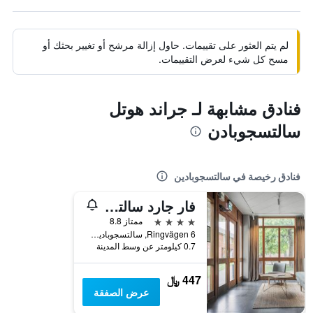
لم يتم العثور على تقييمات. حاول إزالة مرشح أو تغيير بحثك أو
مسح كل شيء لعرض التقييمات.
فنادق مشابهة لـ جراند هوتل
سالتسجوبادن
فنادق رخيصة في سالتسجوبادين
فار جارد سالتسجوبادن
4 نجوم
ممتاز 8.8
Ringvägen 6, سالتسجوبادين, مقاطعة ستوكهولم, السويد
0.7 كيلومتر عن وسط المدينة
447 ﷼
عرض الصفقة