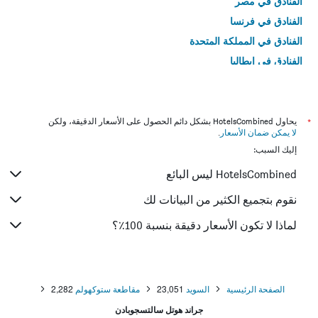
الفنادق في مصر
الفنادق في فرنسا
الفنادق في المملكة المتحدة
الفنادق في إيطاليا
الفنادق في تايلاند
*
يحاول HotelsCombined بشكل دائم الحصول على الأسعار الدقيقة، ولكن
لا يمكن ضمان الأسعار
.
إليك السبب:
HotelsCombined ليس البائع
نقوم بتجميع الكثير من البيانات لك
لماذا لا تكون الأسعار دقيقة بنسبة 100٪؟
الصفحة الرئيسية
السويد
23,051
مقاطعة ستوكهولم
2,282
جراند هوتل سالتسجوبادن