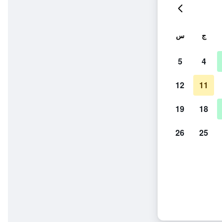
ج
س
5
4
12
11
19
18
26
25