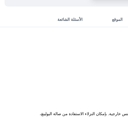
الموقع
الأسئلة الشائعة
كما يوفر جاكوزي، مسبح خارجي وملاعب تنس خارجية. بإمكان النزلاء الاستفادة من صالة البولينغ،