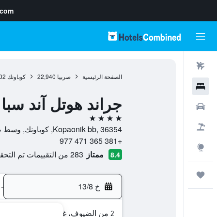
.com
رحلات طيران
الصفحة الرئيسية
صربيا
22,940
كوباونك
02
فنادق
جراند هوتل آند سبا
سيارات
4 نجوم
حزم العروض
Kopaonik bb, 36354, كوباونك, وسط صربيا, صربيا
+381 365 471 977
استكشاف
ممتاز
283 من التقييمات تم التحقق منها
8.4
رحلات
خ 13/8
-
2 من الضيوف، غرفة واحدة