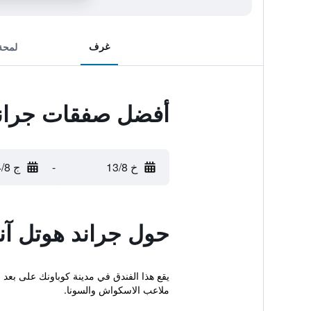
غرف
لمحة
أفضل صفقات جراند
خ 13/8
-
ج 14/8
حول جراند هوتل آن
ملاعب الاسكواش والسونا.