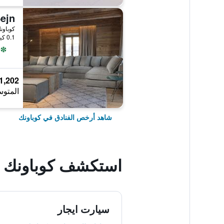
ejn
كوباون
0.1 كيلومتر عن وسط المدينة
1,202 ﷼
المتوس
شاهد أرخص الفنادق في كوباونك
استكشف كوباونك
سيارت ايجار