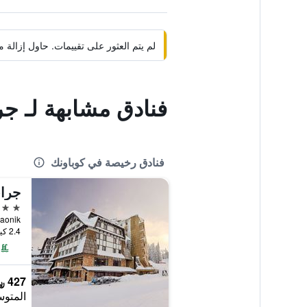
لم يتم العثور على تقييمات. حاول إزال
فنادق مشابهة لـ جر
فنادق رخيصة في كوباونك
جراي
4 نجوم
Kopaonik, كوبا
2.4 كيلومتر عن وسط المدينة
427 ﷼
المتوس