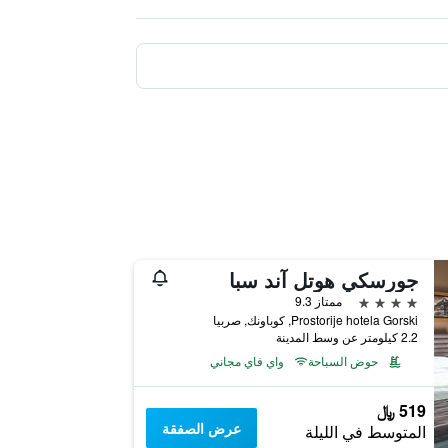
جورسكي هوتل آند سبا
4 نجوم
ممتاز 9.3
Prostorije hotela Gorski, كوباونك, صربيا
2.2 كيلومتر عن وسط المدينة
حوض السباحة
واي فاي مجاني
519 ﷼
عرض الصفقة
المتوسط في الليلة