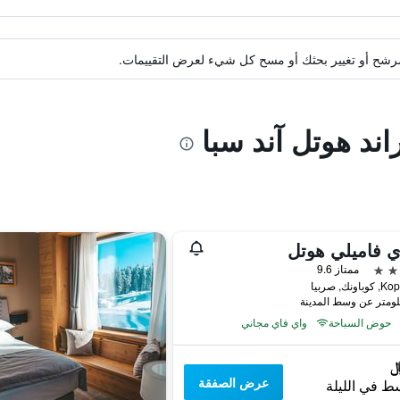
ة مرشح أو تغيير بحثك أو مسح كل شيء لعرض التقييمات.
اند هوتل آند سبا
 فاميلي هوتل
ممتاز 9.6
ونك, صربيا
حوض السباحة
واي فاي مجاني
عرض الصفقة
ط في الليلة