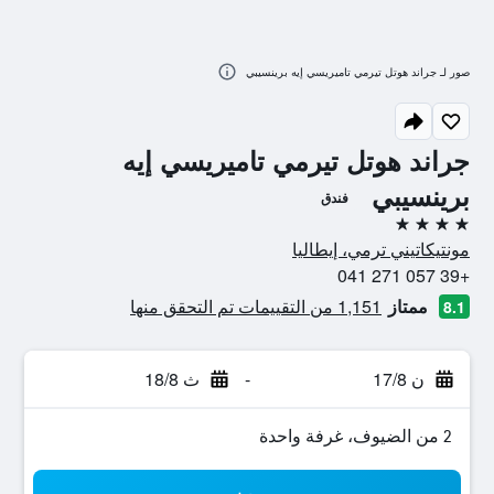
صور لـ جراند هوتل تيرمي تاميريسي إيه برينسيبي
جراند هوتل تيرمي تاميريسي إيه
برينسيبي
فندق
4 نجوم
مونتيكاتيني ترمي، إيطاليا
+39 057 271 041
ممتاز
1,151 من التقييمات تم التحقق منها
8.1
ن 17/8
-
ث 18/8
2 من الضيوف، غرفة واحدة