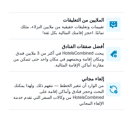
الملايين من التعليقات
تقييمات وتعليقات حقيقية من ملايين النزلاء، مثلك
تمامًا. احجز إقامتك المثالية بكل ثقة!
أفضل صفقات الفنادق
يبحث HotelsCombined في أكثر من 3 ملايين فندق
ومكان إقامة ويجمعهم في مكان واحد حتى تتمكن من
مقارنة أماكن الإقامة المثالية.
إلغاء مجاني
من الوارد أن تتغير الخطط — نتفهم ذلك. ولهذا يمكنك
البحث وحجز فنادق وأماكن إقامة على
HotelsCombined من وكالات السفر التي تقدم خدمة
الإلغاء المجاني