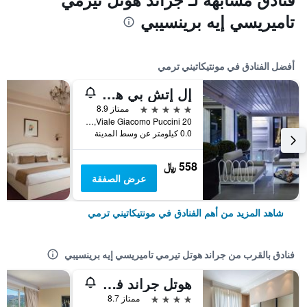
تاميريسي إيه برينسيبي
أفضل الفنادق في مونتيكاتيني ترمي
إل إتش بي هوتل مونتيكاتيني بالاس آند سبا
5 نجوم
ممتاز 8.9
Viale Giacomo Puccini 20, مونتيكاتيني ترمي, توسكانا, إيطاليا
0.0 كيلومتر عن وسط المدينة
558 ﷼
عرض الصفقة
شاهد المزيد من أهم الفنادق في مونتيكاتيني ترمي
فنادق بالقرب من جراند هوتل تيرمي تاميريسي إيه برينسيبي
هوتل جراند فرانسيا آند كرينال
4 نجوم
ممتاز 8.7