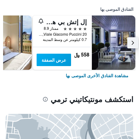
الفنادق الموصى بها
إل إتش بي هوتل مونتيكاتيني بالاس آند سبا
5 نجوم
ممتاز 8.9
Viale Giacomo Puccini 20, مونتيكاتيني ترمي, توسكانا, إيطاليا
0.7 كيلومتر عن وسط المدينة
558 ﷼
عرض الصفقة
مشاهدة الفنادق الأخرى الموصى بها
استكشف مونتيكاتيني ترمي