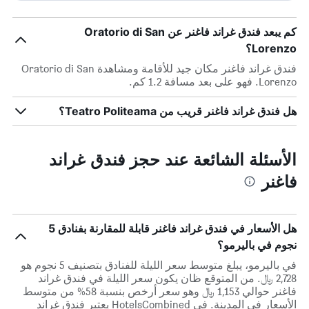
كم يبعد فندق غراند فاغنر عن Oratorio di San
Lorenzo؟
فندق غراند فاغنر مكان جيد للأقامة ومشاهدة Oratorio di San
Lorenzo. فهو على بعد مسافة 1.2 كم.
هل فندق غراند فاغنر قريب من Teatro Politeama؟
الأسئلة الشائعة عند حجز فندق غراند
فاغنر
هل الأسعار في فندق غراند فاغنر قابلة للمقارنة بفنادق 5
نجوم في باليرمو؟
في باليرمو، يبلغ متوسط ​​سعر الليلة للفنادق بتصنيف 5 نجوم هو
2,728 ﷼. من المتوقع ظان يكون سعر الليلة في فندق غراند
فاغنر حوالي 1,153 ﷼ وهو سعر أرخص بنسبة 58% من متوسط
الأسعار في المدينة. في HotelsCombined يعتبر فندق غراند