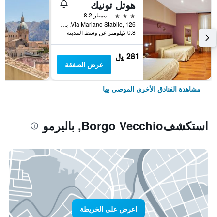
هوتل تونيك
3 نجوم
ممتاز 8.2
Via Mariano Stabile, 126, باليرمو, صقلية, إيطاليا
0.8 كيلومتر عن وسط المدينة
281 ﷼
عرض الصفقة
مشاهدة الفنادق الأخرى الموصى بها
استكشفBorgo Vecchio, باليرمو
اعرض على الخريطة