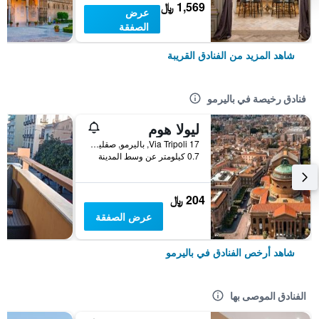
1,569 ﷼
عرض
الصفقة
شاهد المزيد من الفنادق القريبة
فنادق رخيصة في باليرمو
ليولا هوم
17 Via Tripoli, باليرمو, صقلية, إيطاليا
0.7 كيلومتر عن وسط المدينة
204 ﷼
عرض الصفقة
شاهد أرخص الفنادق في باليرمو
الفنادق الموصى بها