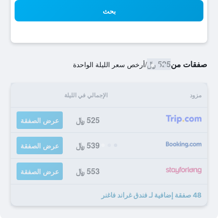
بحث
صفقات من
525 ﷼
/
أرخص سعر الليلة الواحدة
مزود
الإجمالي في الليلة
525 ﷼
عرض الصفقة
539 ﷼
عرض الصفقة
553 ﷼
عرض الصفقة
48 صفقة إضافية لـ فندق غراند فاغنر