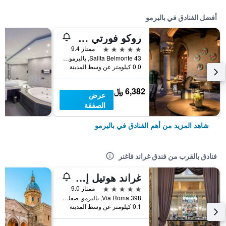
أفضل الفنادق في باليرمو
روكو فورتي فيلا إجيا
5 نجوم
ممتاز 9.4
Salita Belmonte 43, باليرمو, صقلية, إيطاليا
0.0 كيلومتر عن وسط المدينة
6,382 ﷼
عرض
الصفقة
شاهد المزيد من أهم الفنادق في باليرمو
فنادق بالقرب من فندق غراند فاغنر
غراند هوتيل إيه ديه بالم
5 نجوم
ممتاز 9.0
Via Roma 398, باليرمو, صقلية, إيطاليا
0.1 كيلومتر عن وسط المدينة