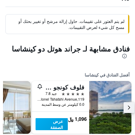
لم يتم العثور على تقييمات. حاول إزالة مرشح أو تغيير بحثك أو
مسح كل شيء لعرض التقييمات.
فنادق مشابهة لـ جراند هوتل دو كينشاسا
أفضل الفنادق في كينشاسا
فلوف كونجو أوتل باي بلازون هوتلز
5 نجوم
جيد 7.8
Colonel Tshatshi Avenue,119, كينشاسا, جمهورية الكونغو الديموقراطية
0.0 كيلومتر عن وسط المدينة
1,096 ﷼
عرض
الصفقة