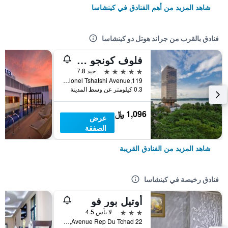
شاهد المزيد من أهم الفنادق في كينشاسا
فنادق بالقرب من جراند هوتل دو كينشاسا
فلوف كونجو أوتل باي بلازون هوتلز
5 نجوم
جيد 7.8
Colonel Tshatshi Avenue,119, كينشاسا, جمهورية الكونغو الديموقراطية
0.3 كيلومتر عن وسط المدينة
1,096 ﷼
عرض
الصفقة
شاهد المزيد من الفنادق القريبة
فنادق رخيصة في كينشاسا
أوتيل بور فو
3 نجوم
لا بأس 4.5
Avenue Rep Du Tchad 22, كينشاسا, جمهورية الكونغو الديموقراطية