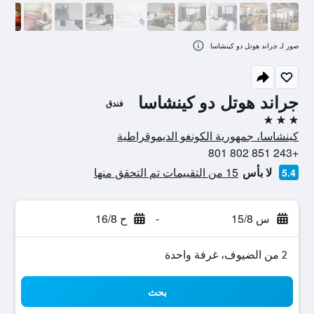
صور لـ جراند هوتل دو كينشاسا
جراند هوتل دو كينشاسا
فندق
3 نجوم
كينشاسا، جمهورية الكونغو الديموقراطية
+243 851 802 801
لا بأس
15 من التقييمات تم التحقق منها
5.4
س 15/8
-
ح 16/8
2 من الضيوف، غرفة واحدة
بحث