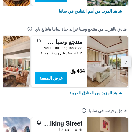
شاهد المزيد من أهم الفنادق في سانيا
فنادق بالقرب من منتجع وسبا غراند حياة سانيا هايتانغ باي
منتجع وسبا شانغريلا سانيا
88 North Hai Tang Road, سانيا, الصين
0.5 كيلومتر عن وسط المدينة
464 ﷼
عرض الصفقة
شاهد المزيد من الفنادق القريبة
فنادق رخيصة في سانيا
City Comfort Inn Sanya Bay Walking Street
2 نجمتين
جيد 6.2