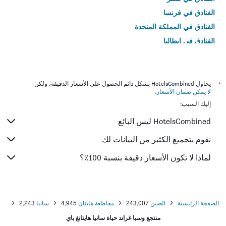
الفنادق في فرنسا
الفنادق في المملكة المتحدة
الفنادق في إيطاليا
الفنادق في تايلاند
*
يحاول HotelsCombined بشكل دائم الحصول على الأسعار الدقيقة، ولكن
لا يمكن ضمان الأسعار
.
إليك السبب:
HotelsCombined ليس البائع
نقوم بتجميع الكثير من البيانات لك
لماذا لا تكون الأسعار دقيقة بنسبة 100٪؟
الصفحة الرئيسية
الصين
243,007
مقاطعة هاينان
4,945
سانيا
2,243
منتجع وسبا غراند حياة سانيا هايتانغ باي