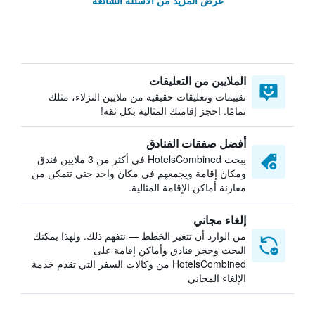
عرض المزيد من الأسئلة الشائعة
الملايين من التعليقات
تقييمات وتعليقات حقيقية من ملايين النزلاء، مثلك
تمامًا. احجز إقامتك المثالية بكل ثقة!
أفضل صفقات الفنادق
يبحث HotelsCombined في أكثر من 3 ملايين فندق
ومكان إقامة ويجمعهم في مكان واحد حتى تتمكن من
مقارنة أماكن الإقامة المثالية.
إلغاء مجاني
من الوارد أن تتغير الخطط — نتفهم ذلك. ولهذا يمكنك
البحث وحجز فنادق وأماكن إقامة على
HotelsCombined من وكالات السفر التي تقدم خدمة
الإلغاء المجاني