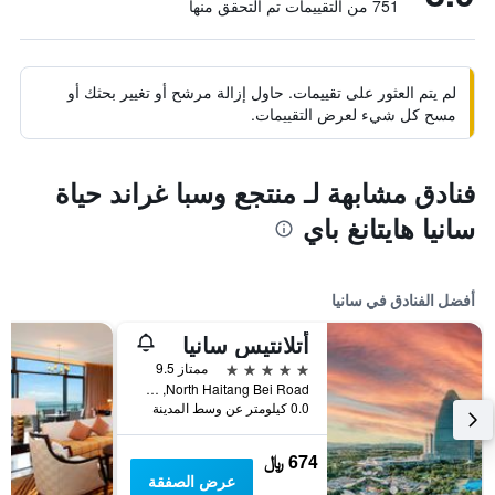
751 من التقييمات تم التحقق منها
لم يتم العثور على تقييمات. حاول إزالة مرشح أو تغيير بحثك أو
مسح كل شيء لعرض التقييمات.
فنادق مشابهة لـ منتجع وسبا غراند حياة
سانيا هايتانغ باي
أفضل الفنادق في سانيا
أتلانتيس سانيا
5 نجوم
ممتاز 9.5
North Haitang Bei Road, سانيا, الصين
0.0 كيلومتر عن وسط المدينة
674 ﷼
عرض الصفقة