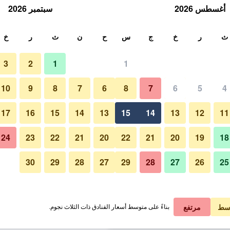
أغسطس 2026
سبتمبر 2026
ث
ث
ر
خ
ج
س
ح
ن
ث
ر
خ
3
2
1
1
لة الواحدة
10
9
8
7
6
8
7
6
5
4
ردهة
لي في الليلة
17
16
15
14
13
15
14
13
12
11
 ﷼
عرض الصفقة
24
23
22
21
20
22
21
20
19
18
30
29
28
27
29
28
27
26
25
صور لـ جراند ماجيستيك هوتل براج
 ﷼
عرض الصفقة
 ﷼
عرض الصفقة
سط
مرتفع
بناءً على متوسط أسعار الفنادق ذات الثلاث نجوم.