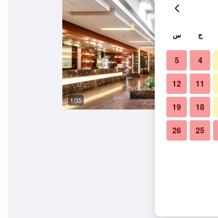
ج
س
5
4
12
11
1/35
غرفة الاجتماعات
19
18
26
25