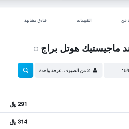
 عن
التقييمات
فنادق مشابهة
 ماجيستيك هوتل براج
2 من الضيوف، غرفة واحدة
291 ﷼
314 ﷼