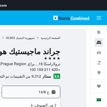
.com
رحلات طيران
الصفحة الرئيسية
جمهورية التشيك
30,802
ب
فنادق
جراند ماجيستيك هو
سيارات
4 نجوم
حزم العروض
ترولاراسكا 16, , براغ, Prague Region, جمهورية التشيك
+420 211 159 100
استكشاف
ممتاز
9,312 من التقييمات تم التحقق منها
9.0
رحلات
ج 14/8
-
العَرَبِيَّة
2 من الضيوف، غرفة واحدة